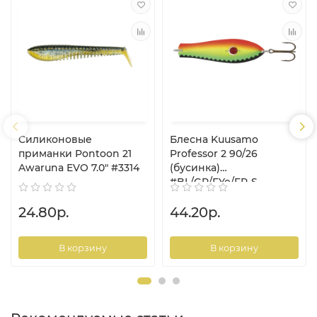
Силиконовые
Блесна Kuusamo
приманки Pontoon 21
Professor 2 90/26
Awaruna EVO 7.0" #3314
(бусинка)
#BL/GR/FYe/FR-S
24.80р.
44.20р.
В корзину
В корзину