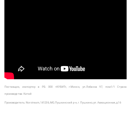
Поставщик, импортер в РБ:
ООО «КУВИТ», г.Минск, ул.Лобанка 97, пом1/1
Страна
производства:
Китай
Производитель: Norstream,
141206, МО, Пушкинский р-н, г. Пушкино, ул. Авиационная, д.16