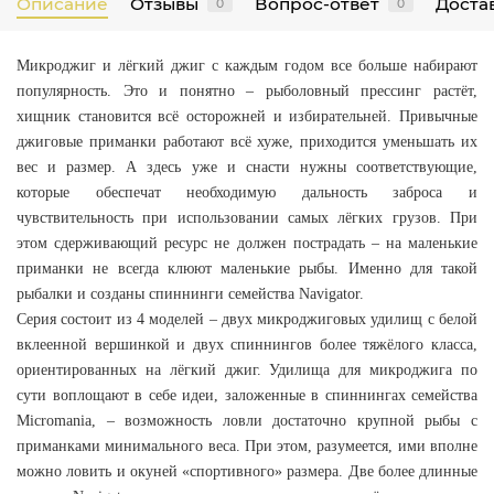
Описание
Отзывы
Вопрос-ответ
Достав
0
0
Микроджиг и лёгкий джиг с каждым годом все больше набирают
популярность. Это и понятно – рыболовный прессинг растёт,
хищник становится всё осторожней и избирательней. Привычные
джиговые приманки работают всё хуже, приходится уменьшать их
вес и размер. А здесь уже и снасти нужны соответствующие,
которые обеспечат необходимую дальность заброса и
чувствительность при использовании самых лёгких грузов. При
этом сдерживающий ресурс не должен пострадать – на маленькие
приманки не всегда клюют маленькие рыбы. Именно для такой
рыбалки и созданы спиннинги семейства Navigator.
Серия состоит из 4 моделей – двух микроджиговых удилищ с белой
вклеенной вершинкой и двух спиннингов более тяжёлого класса,
ориентированных на лёгкий джиг. Удилища для микроджига по
сути воплощают в себе идеи, заложенные в спиннингах семейства
Micromania, – возможность ловли достаточно крупной рыбы с
приманками минимального веса. При этом, разумеется, ими вполне
можно ловить и окуней «спортивного» размера. Две более длинные