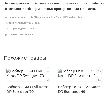
сбалансированы. Вышеназванные приманки для рыбалки
совмещают в себе гармоничные пропорции тела и лопасти.
Поставщик, импортер в РБ: ИП Алисенок М.С. (с2026г ООО "Оско Голд Фиш")
Производитель: ГолдФиш Сп.зо.о.
Страна производства: Польша
Срок службы: Неограничен
Похожие товары
Воблер OSKO Evil Karas
Воблер OSKO Evil Karas
DR 5см цвет 70
DR 5см цвет 49