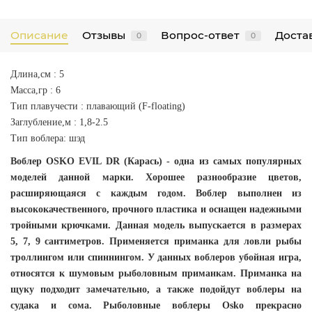
Описание
Отзывы
Вопрос-ответ
Достав
0
0
Длина,см : 5
Масса,гр : 6
Тип плавучести : плавающий (F-floating)
Заглубление,м : 1
,8-2.5
Тип воблера
: шэд
Воблер OSKO EVIL DR (Карась)
- одна из самых популярных
моделей данной марки. Хорошее разнообразие цветов,
расширяющаяся с каждым годом. Воблер выполнен из
высококачественного, прочного пластика и оснащен надежными
тройными крючками. Данная модель выпускается в размерах
5, 7, 9 сантиметров. Применяется приманка для ловли рыбы
троллингом или спиннингом. У данных воблеров убойная игра,
относятся к шумовым рыболовным приманкам. Приманка на
щуку подходит замечательно, а также подойдут воблеры на
судака и сома. Рыболовные воблеры Osko прекрасно