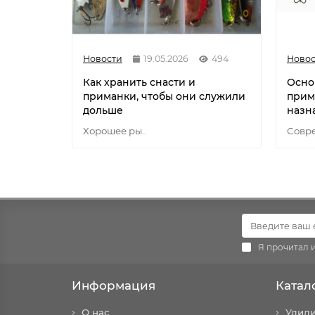
Новости
19.05.2026
494
Новос
Как хранить снасти и
Осно
приманки, чтобы они служили
прим
дольше
назн
Хорошее ры..
Совре
Я прочитал 
Информация
Катал
О нас
Удил