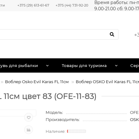
Время работы: пн-п
сти
+375 (29) 613-61-67
+375 (44) 731-92-20
9.00-21.00 сб: 9.00-1
+
увь для рыбалки
Товары для туризма
Сер
Воблер Osko Evil Karas FL 11см
Воблер OSKO Evil Karas FL 11с
11см цвет 83 (OFE-11-83)
Модель:
OFE-
Производитель:
OS