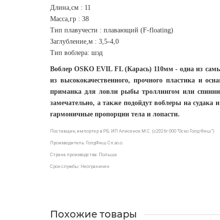
Длина,см : 11
Масса,гр : 38
Тип плавучести : плавающий (F-floating)
Заглубление,м : 3
,5-4,0
Тип воблера
: шэд
Воблер OSKO EVIL FL (Карась) 110мм - одна из са
из высококачественного, прочного пластика и ос
приманка для ловли рыбы троллингом или спинни
замечательно, а также подойдут воблеры на судак
гармоничные пропорции тела и лопасти.
Поставщик, импортер в РБ: ИП Алисенок М.С. (с2026г ООО "Оско Голд Фиш")
Производитель: ГолдФиш Сп.зо.о.
Страна производства: Польша
Срок службы: Неограничен
Похожие товары