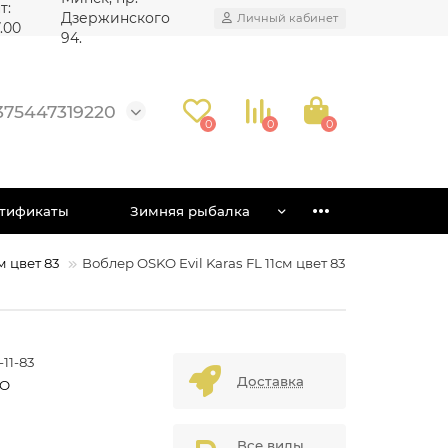
т:
Дзержинского
Личный кабинет
7.00
94.
375447319220
0
0
0
тификаты
Зимняя рыбалка
м цвет 83
Воблер OSKO Evil Karas FL 11см цвет 83
11-83
Доставка
KO
Все виды