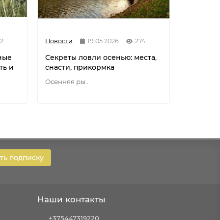
2
Новости
19.05.2026
274
Новости
ные
Секреты ловли осенью: места,
Разнови
ть и
снасти, прикормка
флюорок
мононит
Осенняя ры..
Разновид
ь подписку
Наши контакты
+375447319220