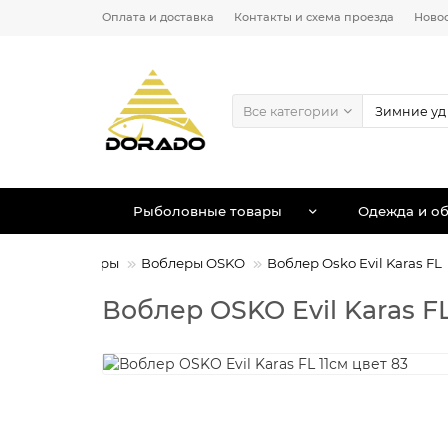
Оплата и доставка
Контакты и схема проезда
Ново
Все категории
Рыболовные товары
Одежда и об
анки
Воблеры
Воблеры OSKO
Воблер Osko Evil Karas FL
Воблер OSKO Evil Karas FL 