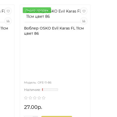
Лидер продаж
 11см
Воблер OSKO Evil Karas FL 11см
цвет 86
Воблер O
цвет 83
OFE-11-86
OF
27.00р.
27.00р