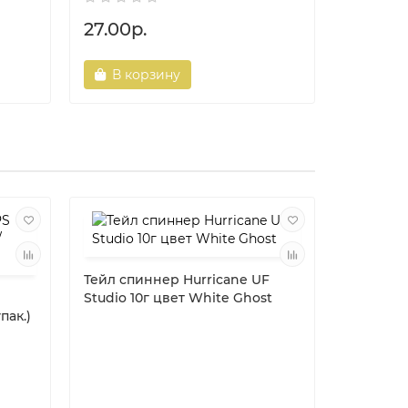
27.00р.
27.00р
В корзину
В ко
Тейл спиннер Hurricane UF
Studio 10г цвет White Ghost
пак.)