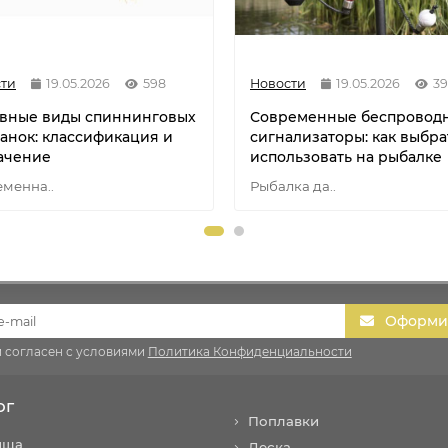
ти
19.05.2026
598
Новости
19.05.2026
39
вные виды спиннинговых
Современные беспровод
анок: классификация и
сигнализаторы: как выбра
ачение
использовать на рыбалке
менна..
Рыбалка да..
Оформит
и согласен с условиями
Политика Конфиденциальности
ог
Поплавки
ища
Леска