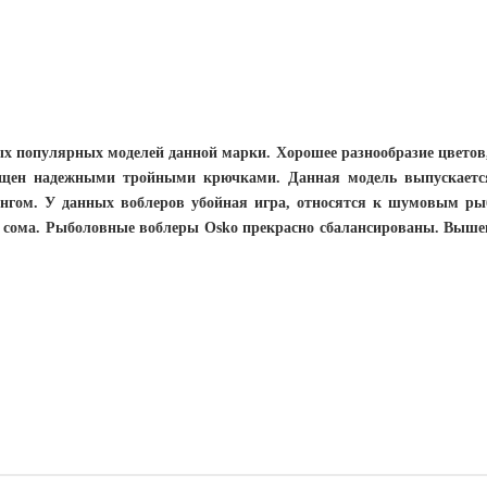
мых популярных моделей данной марки. Хорошее разнообразие цвето
нащен надежными тройными крючками. Данная модель выпускается 
нгом. У данных воблеров убойная игра, относятся к шумовым р
а и сома. Рыболовные воблеры Osko прекрасно сбалансированы. Выш