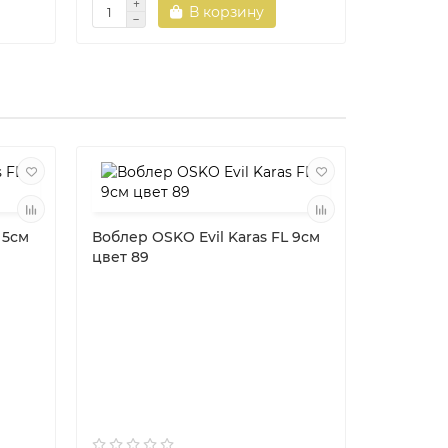
В корзину
 5см
Воблер OSKO Evil Karas FL 9см
цвет 89
Воблер O
цвет 49