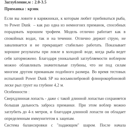
Заглубление,м : 2.0-3.5
Приманка : крэнк
Если вы ловите в каряжниках, к которым любит прибиваться рыба,
то Power Dunk – как раз одна из немногоих приманок, способных
порадовать хорошим трофеем. Модель отлично работает как в
спокойных водах, так и на течении. Отлично держит струю, не
заваливается и не прекращает стабильно работать. Показывает
хорошие результаты при ловле в холодной воде, когда рыба ведет
себя заторможено. Благодаря уникальной заглубляемости воблером
можно облавливать значительные глубины, что не под силам
многим другим приманкам подобного размера. Во время тестовых
испытаний Power Dunk SP на восьмилибровой флюорокорбоновой
леске рыл грунт на глубине 4,2 м.
Особенности :
Сверхдлинная лопасть - даже с такой длинной лопастью сохраняется
большая дальность заброса приманки. При этом воблер можно
заглубить до 4-х метров, и благодаря длинной лопасти он обладает
определенным иммунитетом к зацепам.
Система балансировки с "падающим" шаром. После начала