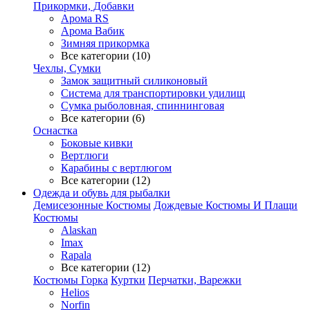
Прикормки, Добавки
Арома RS
Арома Вабик
Зимняя прикормка
Все категории (10)
Чехлы, Сумки
Замок защитный силиконовый
Система для транспортировки удилищ
Сумка рыболовная, спиннинговая
Все категории (6)
Оснастка
Боковые кивки
Вертлюги
Карабины с вертлюгом
Все категории (12)
Одежда и обувь для рыбалки
Демисезонные Костюмы
Дождевые Костюмы И Плащи
Костюмы
Alaskan
Imax
Rapala
Все категории (12)
Костюмы Горка
Куртки
Перчатки, Варежки
Helios
Norfin