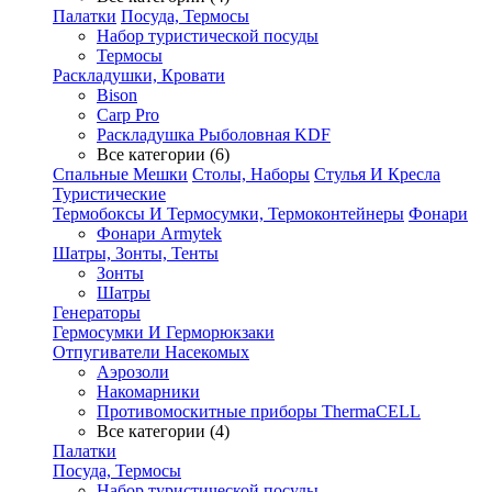
Палатки
Посуда, Термосы
Набор туристической посуды
Термосы
Раскладушки, Кровати
Bison
Carp Pro
Раскладушка Рыболовная KDF
Все категории (6)
Спальные Мешки
Столы, Наборы
Стулья И Кресла
Туристические
Термобоксы И Термосумки, Термоконтейнеры
Фонари
Фонари Armytek
Шатры, Зонты, Тенты
Зонты
Шатры
Генераторы
Гермосумки И Герморюкзаки
Отпугиватели Насекомых
Аэрозоли
Накомарники
Противомоскитные приборы ThermaCELL
Все категории (4)
Палатки
Посуда, Термосы
Набор туристической посуды