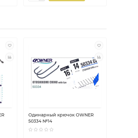
ER
Одинарный крючок OWNER
Одинар
50334 №14
56559 №