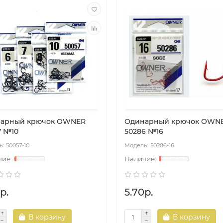
арный крючок OWNER
Одинарный крючок OWN
7 №10
50286 №16
50057-10
50286-16
р.
5.70р.
В корзину
В корзину