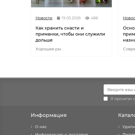
Новости
19.05.2026
488
Новос
Как хранить снасти и
Осно
приманки, чтобы они служили
прим
дольше
назн
Хорошее ры..
Совре
Я прочитал 
Информация
Катал
О нас
Удил
Информация о доставке
Фиде