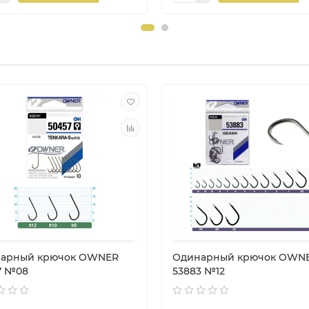
арный крючок OWNER
Одинарный крючок OWN
7 №08
53883 №12