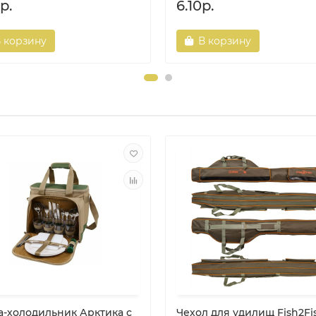
р.
6.10р.
 корзину
В корзину
а-холодильник Арктика с
Чехол для удилищ Fish2Fi