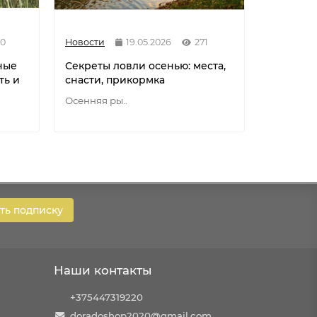
90
Новости
19.05.2026
271
Новости
ные
Секреты ловли осенью: места,
Разнови
ть и
снасти, прикормка
флюорок
мононит
Осенняя ры..
Разновид
ь подписку
Наши контакты
+375447319220
doradoshop2020@gmail.com