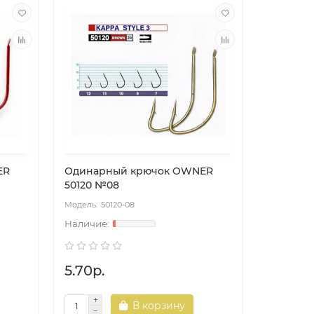
ER
Одинарный крючок OWNER
Одинар
50120 №08
51572 №1
50120-08
51
5.70р.
5.70р.
В корзину