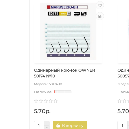
Одинарный крючок OWNER
Один
50174 №10
5005
50174-10
5.70р.
5.70
В корзину