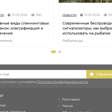
ти
19.05.2026
586
Новости
19.05.2026
3
вные виды спиннинговых
Современные беспровод
анок: классификация и
сигнализаторы: как выбра
ачение
использовать на рыбалке
менна..
Рыбалка да..
Оформит
и согласен с условиями
Политика Конфиденциальности
ог
Поплавки
ища
Леска
рные удилища