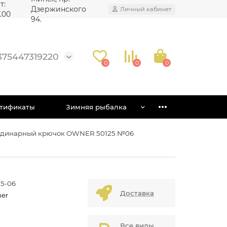
т:
Дзержинского
Личный кабинет
7.00
94.
375447319220
0
0
0
тификаты
Зимняя рыбалка
динарный крючок OWNER 50125 №06
25-06
Доставка
er
Все виды