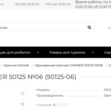
Время работы: пн-п
сти
+375 (29) 613-61-67
+375 (44) 731-92-20
9.00-21.00 сб: 9.00-1
+
увь для рыбалки
Товары для туризма
Сер
Крючки Owner
Одинарный крючок OWNER 50125 №06
О
 50125 №06 (50125-06)
Модель:
501
Производитель:
Own