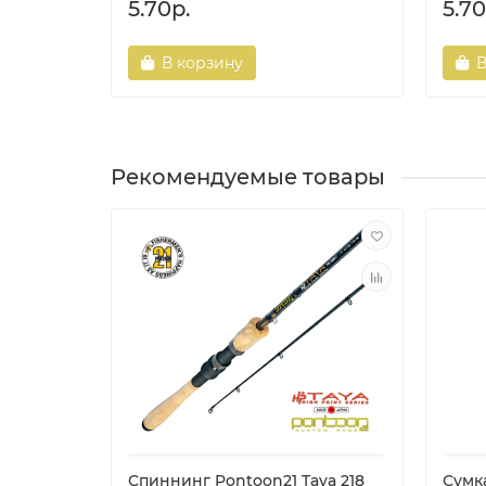
5.70р.
5.70
В корзину
В
Рекомендуемые товары
Спиннинг Pontoon21 Taya 218
Сумк