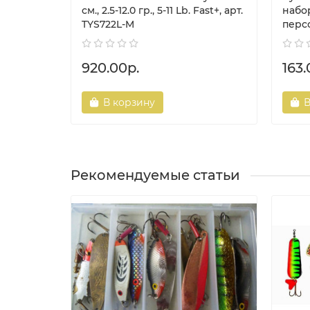
см., 2.5-12.0 гр., 5-11 Lb. Fast+, арт.
набо
TYS722L-M
перс
920.00р.
163.
В корзину
В
Рекомендуемые статьи