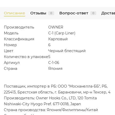
Описание
Отзывы
Вопрос-ответ
Достав
0
0
Производитель
OWNER
Модель
C-1 (Carp Liner)
Классификация
Карповый
Номер
6
Цвет
Черный блестящий
Количество в упаковке
5
Артикул
C-1-06
Страна
Япония
Поставщик, импортер в РБ: ООО "Москанелла-ББ", РБ,
225413, Брестская область, г. Барановичи, мр-н Тексер, 4
Производитель: Owner Hooks Co., LTD, 120 Tomita
Nishiwaki-City Hyogo Pref. 677-0018, Japan
Страна производства: Япония/Филиппины/Китай