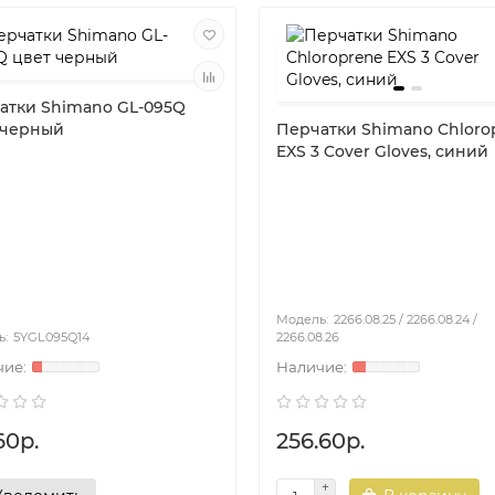
атки Shimano GL-095Q
 черный
Перчатки Shimano Chloro
EXS 3 Cover Gloves, синий
2266.08.25 / 2266.08.24 /
5YGL095Q14
2266.08.26
60р.
256.60р.