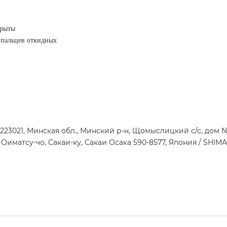
крыты
а пальцев откидных
223021, Минская обл., Минский р-н, Щомыслицкий с/с, дом 
атсу-чо, Сакаи-ку, Сакаи Осака 590-8577, Япония / SHIMANO 