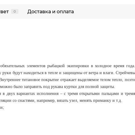
твет
Доставка и оплата
0
 обязательных элементов рыбацкой экипировки в холодное время год
 руки будут находиться в тепле и защищены от ветра и влаги. Стрейчевы
Внутреннее титановое покрытие отражает выделяемое телом тепло, поэт
можно было заправить под рукава куртки для полной защиты.
я в двух вариантах исполнения – с тремя открытыми пальцами и тремя
яции со снастями, например, вязать узел, менять приманку и т.д.
и;