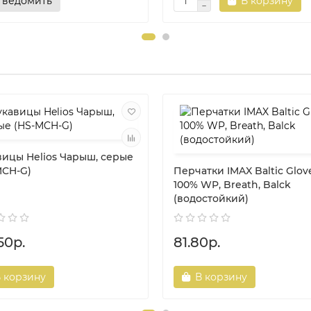
Уведомить
В корзину
вицы Helios Чарыш, серые
MCH-G)
Перчатки IMAX Baltic Glov
100% WP, Breath, Balck
(водостойкий)
50р.
81.80р.
 корзину
В корзину