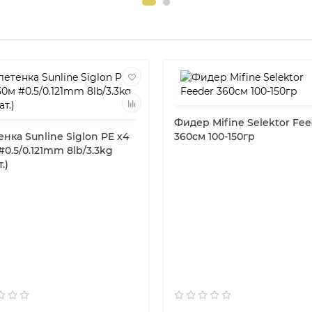
Фидер Mifine Selektor Fe
нка Sunline Siglon PE х4
360cм 100-150гр
#0.5/0.121mm 8lb/3.3kg
.)