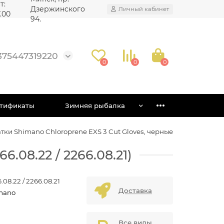
т:
Дзержинского
Личный кабинет
7.00
94.
375447319220
0
0
0
тификаты
Зимняя рыбалка
тки Shimano Chloroprene EXS 3 Cut Gloves, черные
.08.22 / 2266.08.21)
.08.22 / 2266.08.21
Доставка
mano
Все виды