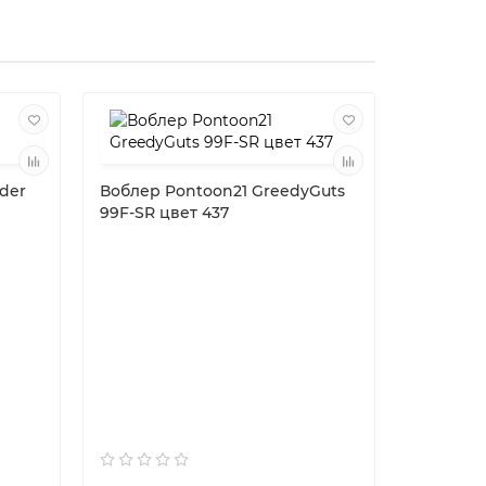
eder
Воблер Pontoon21 GreedyGuts
99F-SR цвет 437
Вертлюж
Owner 52