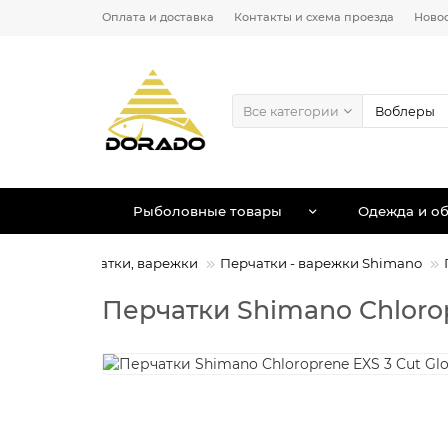
Оплата и доставка
Контакты и схема проезда
Ново
Все категории
Рыболовные товары
Одежда и об
ыбалки
Перчатки, варежки
Перчатки - варежки Shimano
Перчатки Shimano Chloropr