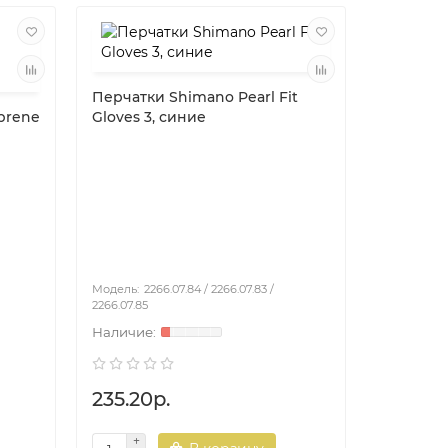
Перчатки Shimano Pearl Fit
prene
Gloves 3, синие
Перчатк
EXS 3 Cu
2266.07.84 / 2266.07.83 /
2266.07.85
22
235.20р.
238.80