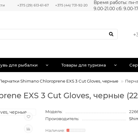
Время работы: пн-п
сти
+375 (29) 613-61-67
+375 (44) 731-92-20
9.00-21.00 сб: 9.00-1
+
увь для рыбалки
Товары для туризма
Сер
Перчатки Shimano Chloroprene EXS 3 Cut Gloves, черные
Перча
ene EXS 3 Cut Gloves, черные (2266
Модель:
2266
Производитель:
Shi