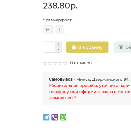
238.80р.
* размер/рост:
M
L
Бы
В корзину
0 отзывов
Самовывоз
- Минск, Дзержинского 94.
Убедительная просьба: уточните нали
телефону или оформите заказ с мето
"самовывоз"!