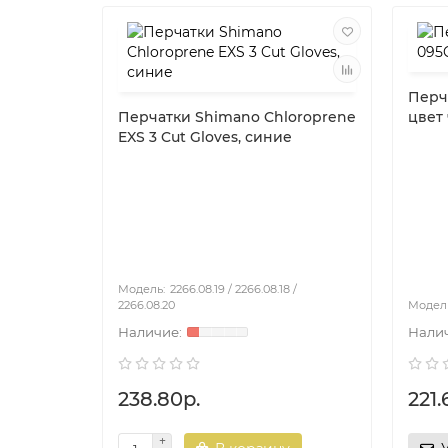
Перч
Перчатки Shimano Chloroprene
цвет
EXS 3 Cut Gloves, синие
2266.08.19 / 2266.08.18 /
2266.08.20
238.80р.
221.