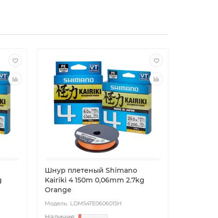
Шнур плетеный Shimano
Шнур пл
g
Kairiki 4 150m 0,06mm 2.7kg
Kairiki 
Orange
Orange
LDM54TE0606015H
LD