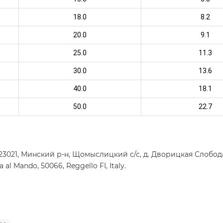
18.0
8.2
20.0
9.1
25.0
11.3
30.0
13.6
40.0
18.1
50.0
22.7
021, Минский р-н, Щомыслицкий с/с, д. Дворицкая Слобода, 
al Mando, 50066, Reggello FI, Italy.