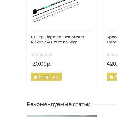
Пикер Flagman Cast Master
Крес
Picker 2.4м, тест до 30гр
Trap
120.00р.
420
В корзину
В
Рекомендуемые статьи