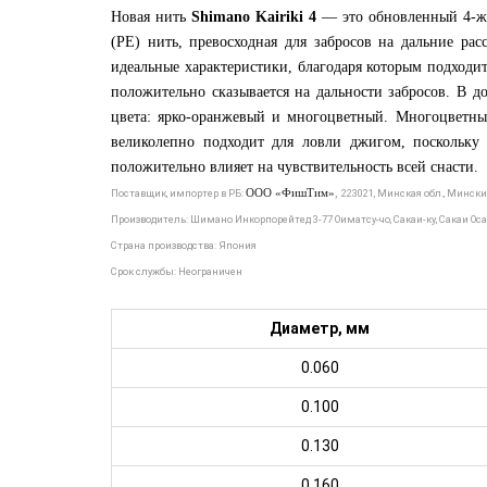
Новая нить
Shimano Kairiki 4
— это обновленный 4-
(PE) нить, превосходная для забросов на дальние ра
идеальные характеристики, благодаря которым подходит
положительно сказывается на дальности забросов. В д
цвета: ярко-оранжевый и многоцветный. Многоцветный
великолепно подходит для ловли джигом, поскольку
положительно влияет на чувствительность всей снасти.
ООО «ФишТим»
,
Поставщик, импортер в РБ:
223021, Минская обл., Минск
Производитель: Шимано Инкорпорейтед 3-77 Оиматсу-чо, Сакаи-ку, Сакаи Осака 
Страна производства: Япония
Срок службы: Неограничен
Диаметр, мм
0.060
0.100
0.130
0.160