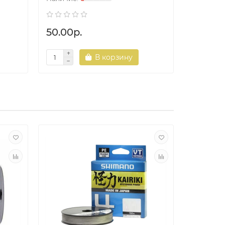
50.00р.
50.00р
В корзину