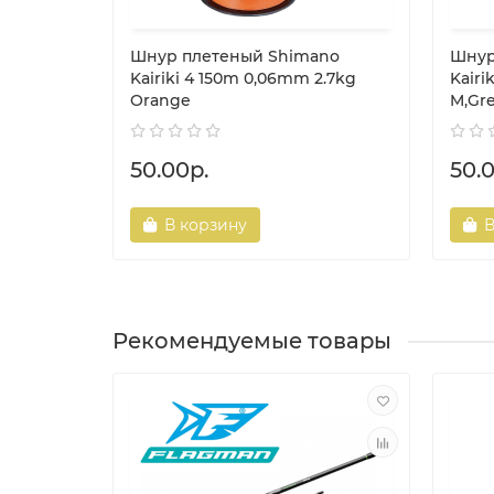
Шнур плетеный Shimano
Шнур
Kairiki 4 150m 0,06mm 2.7kg
Kairi
Orange
M,Gr
50.00р.
50.
В корзину
В
Рекомендуемые товары