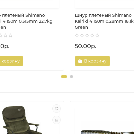
 плетеный Shimano
Шнур плетеный Shimano
ki 4 150m 0,315mm 22.7kg
Kairiki 4 150m 0,28mm 18.1
een
Green
00р.
50.00р.
 корзину
В корзину