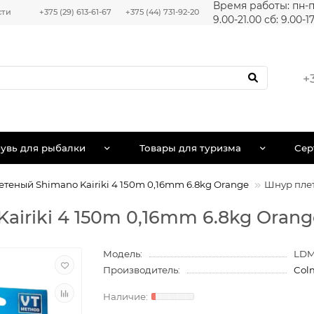
Время работы: пн-п
сти
+375 (29) 613-61-67
+375 (44) 731-92-20
9.00-21.00 сб: 9.00-1
+
увь для рыбалки
Товары для туризма
Сер
теный Shimano Kairiki 4 150m 0,16mm 6.8kg Orange
Шнур плет
iriki 4 150m 0,16mm 6.8kg Orang
Модель:
LDM
Производитель:
Col