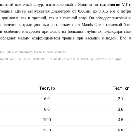
жильный плетеный шнур, изготовленный в Японии по
технологии VT c
сстояния. Шнур выпускается диаметром от 0.06мм до 0.315 мм с пот
 для ловли как в пресной, так и в соленой воде. Он обладает высокой ч
ополнение к традиционным расцветкам цвет Mantis Green (зеленый бого
 особенно интересен при ловле на больших глубинах. Благодаря таким 
 обладает малым коэффициентом трения при касании с водой. Его ма
ий р-н, Щомыслицкий с/с, дом № 43, помещение 55
590-8577, Япония / SHIMANO INC. 3-77 Oimatsu-cho, Sakai-ku, Sakai City Osaka 590-8577, Japan
Тест, lb
Тест, кг
6.0
2.7
8.0
3.6
10.0
4.5
15.0
6.8