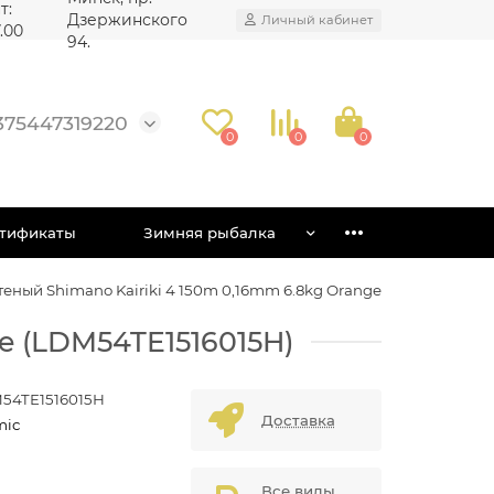
т:
Дзержинского
Личный кабинет
7.00
94.
375447319220
0
0
0
тификаты
Зимняя рыбалка
еный Shimano Kairiki 4 150m 0,16mm 6.8kg Orange
e (LDM54TE1516015H)
54TE1516015H
Доставка
mic
Все виды