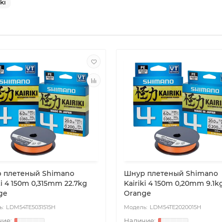
ki
 плетеный Shimano
Шнур плетеный Shimano
ki 4 150m 0,315mm 22.7kg
Kairiki 4 150m 0,20mm 9.1k
ge
Orange
LDM54TE5031515H
LDM54TE2020015H