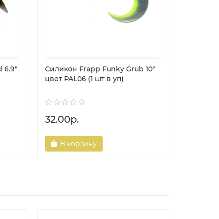
 6.9"
Силикон Frapp Funky Grub 10"
Катушка
цвет PAL06 (1 шт в уп)
SHIMANO
FD / TP
32.00р.
1313.90
В корзину
В ко