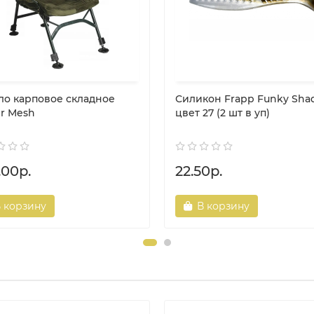
ло карповое складное
Силикон Frapp Funky Shad
er Mesh
цвет 27 (2 шт в уп)
.00р.
22.50р.
 корзину
В корзину