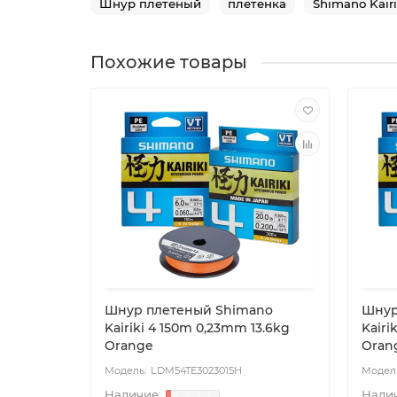
Шнур плетеный
плетенка
Shimano Kairi
Похожие товары
Шнур плетеный Shimano
Шнур
Kairiki 4 150m 0,23mm 13.6kg
Kairi
Orange
Oran
LDM54TE3023015H