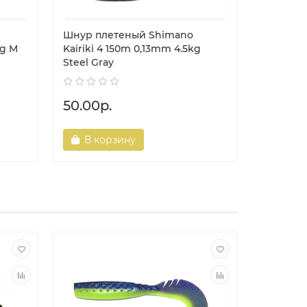
Шнур плетеный Shimano
Шнур пл
kg M
Kairiki 4 150m 0,13mm 4.5kg
Kairiki 
Steel Gray
Orange
50.00р.
50.00р
В корзину
В ко