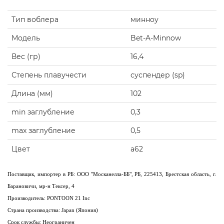
Тип воблера
минноу
Модель
Bet-A-Minnow
Вес (гр)
16,4
Степень плавучести
суспендер (sp)
Длина (мм)
102
min заглубление
0,3
max заглубление
0,5
Цвет
a62
Поставщик, импортер в РБ: ООО "Москанелла-ББ", РБ, 225413, Брестская область, г.
Барановичи, мр-н Тексер, 4
Производитель: PONTOON 21 Inc
Страна производства: Japan (Япония)
Срок службы: Неограничен