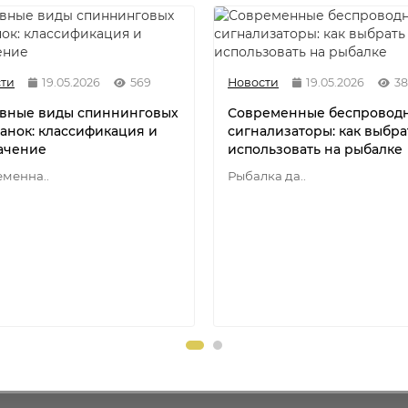
ти
19.05.2026
569
Новости
19.05.2026
3
вные виды спиннинговых
Современные беспровод
анок: классификация и
сигнализаторы: как выбра
ачение
использовать на рыбалке
менна..
Рыбалка да..