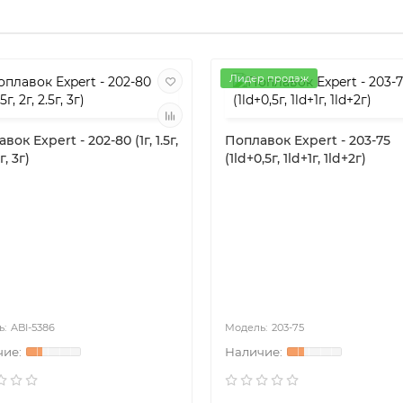
Лидер продаж
вок Expert - 202-80 (1г, 1.5г,
Поплавок Expert - 203-75
г, 3г)
(1ld+0,5г, 1ld+1г, 1ld+2г)
ABI-5386
203-75