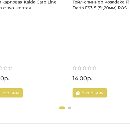
 карповая Kaida Carp Line
Тейл-спиннер Kosadaka Fi
m флуо-желтая
Darts FS3-5 (5г,20мм) ROS
00р.
14.00р.
 корзину
В корзину