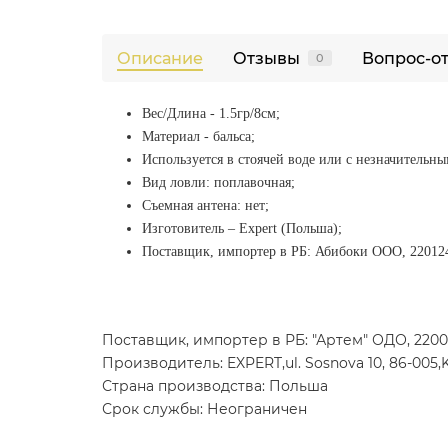
Описание
Отзывы
Вопрос-о
0
Вес/Длина - 1.5гр/8см;
Материал - бальса;
Используется в стоячей воде или с незначительны
Вид ловли: поплавочная;
Съемная антена: нет;
Изготовитель
–
Expert (Польша);
Поставщик, импортер в РБ: Абибоки ООО, 220124
Поставщик, импортер в РБ: "Артем" ОДО, 22009
Производитель: EXPERT,ul. Sosnova 10, 86-005,
Страна производства: Польша
Срок службы: Неограничен