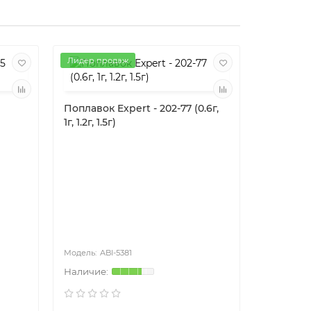
Лидер продаж
Поплавок Expert - 202-77 (0.6г,
1г, 1.2г, 1.5г)
Поплавок 
2.5г, 3.5г,
ABI-5381
20