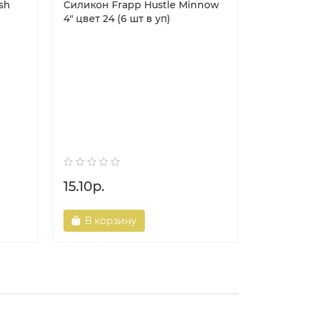
sh
Силикон Frapp Hustle Minnow
4" цвет 24 (6 шт в уп)
Шнур YGK
150m #1.
15.10р.
71.00р.
В корзину
В ко