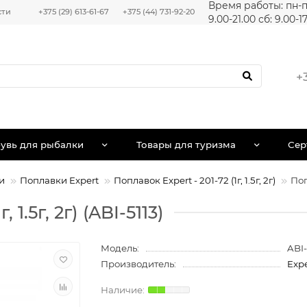
Время работы: пн-п
сти
+375 (29) 613-61-67
+375 (44) 731-92-20
9.00-21.00 сб: 9.00-1
+
увь для рыбалки
Товары для туризма
Сер
и
Поплавки Expert
Поплавок Expert - 201-72 (1г, 1.5г, 2г)
Поп
 1.5г, 2г) (ABI-5113)
Модель:
ABI-
Производитель:
Expe