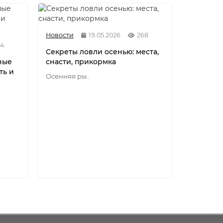
Новости
19.05.2026
268
84
Секреты ловли осенью: места,
ные
снасти, прикормка
ть и
Осенняя ры..
Новости
Разнови
флюорок
мононит
Разновид