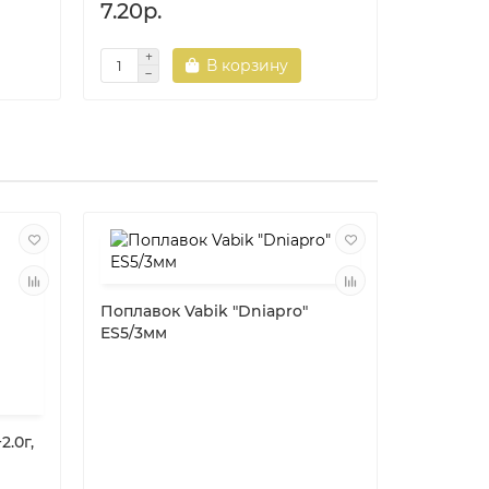
7.20р.
8.20р.
В корзину
Поплавок Vabik "Dniapro"
ES5/3мм
2.0г,
Тубус д