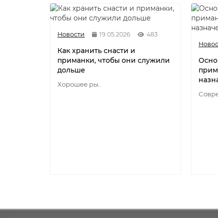
Новости
19.05.2026
483
Новос
Как хранить снасти и
приманки, чтобы они служили
Осно
дольше
прим
назн
Хорошее ры..
Совре