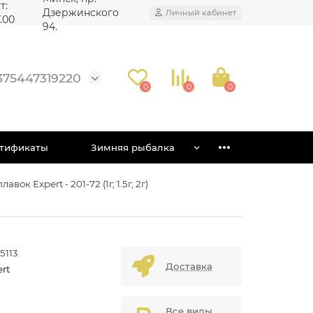
т:
Дзержинского
Личный кабинет
7.00
94.
375447319220
0
0
0
тификаты
Зимняя рыбалка
лавок Expert - 201-72 (1г, 1.5г, 2г)
5113
Доставка
rt
Все виды