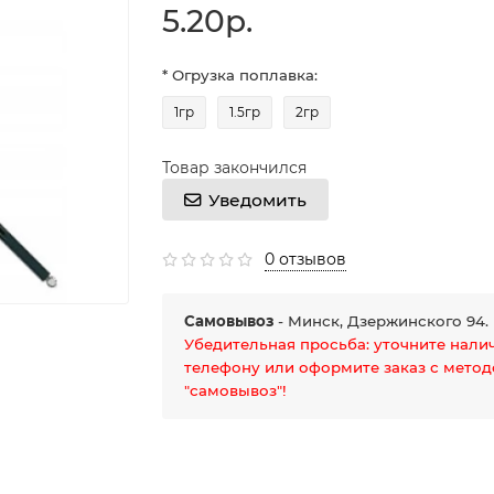
5.20р.
* Огрузка поплавка:
1гр
1.5гр
2гр
Товар закончился
Уведомить
0 отзывов
Самовывоз
- Минск, Дзержинского 94.
Убедительная просьба: уточните нали
телефону или оформите заказ с мето
"самовывоз"!