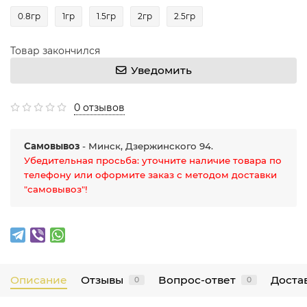
0.8гр
1гр
1.5гр
2гр
2.5гр
Товар закончился
Уведомить
0 отзывов
Самовывоз
- Минск, Дзержинского 94.
Убедительная просьба: уточните наличие товара по
телефону или оформите заказ с методом доставки
"самовывоз"!
Описание
Отзывы
Вопрос-ответ
Достав
0
0