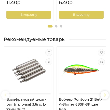
11.40р.
6.40р.
В корзину
В корзину
Рекомендуемые товары
Вольфрамовый джиг-
Воблер Pontoon 21 Bet-
риг (палочка) 3.6гр, L-
A-Shiner 68SP-SR цвет
22мм (1шт)
R66