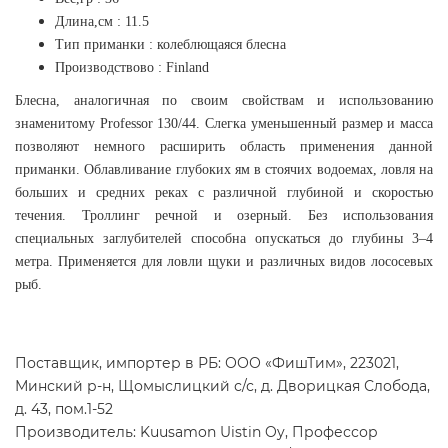
Длина,см : 11.5
Тип приманки : колеблющаяся блесна
Производствово : Finland
Блесна, аналогичная по своим свойствам и использованию
знаменитому Professor 130/44. Слегка уменьшенный размер и масса
позволяют немного расширить область применения данной
приманки. Облавливание глубоких ям в стоячих водоемах, ловля на
больших и средних реках с различной глубиной и скоростью
течения. Троллинг речной и озерный. Без использования
специальных заглубителей способна опускаться до глубины 3–4
метра. Применяется для ловли щуки и различных видов лососевых
рыб.
Поставщик, импортер в РБ: ООО «ФишТим», 223021,
Минский р-н, Щомыслицкий с/с, д. Дворицкая Слобода,
д. 43, пом.1-52
Производитель: Kuusamon Uistin Oy, Профессор