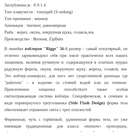
Заглубление,м : 0.9-1.4
Тип плавучести : тонущий (S-sinking)
Тип приманки : минноу
Анимация : твичинг, равномерная
Рыба : жерех, окунь, некрупная щука, голавль,язь
Производство : Япония, ZipBaits
В линейке
воблеров "Rigge" 56
-й размер – самый популярный, он
отлично зарекомендовл себя при ловле практически всех наших
хищников, включая ручьевую и содержащуюся в платных прудах
радужную форель, окуня, некрупную щуку, жереха, голавля, язя.
Это воблер-универсал, для него нет существенной разницы где
"работать" – в водоеме со стоячей водой или на течении.
Привлечению хищника способствует также особая
светоотражающая система воблера. Специфическая, в сечении в
виде перевернутого треугольника
(Side Flash Design)
форма тела
обеспечивает отражение света с трех плоскостей.
Фирменная, чуть с горбинкой, удлиненная форма тела, но уже
имеющая традиционные для класса «minnow» пропорции,