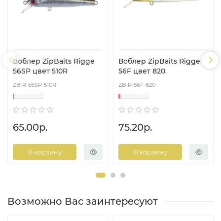
Воблер ZipBaits Rigge
Воблер ZipBaits Rigge
56SP цвет 510R
56F цвет 820
ZB-R-56SP-510R
ZB-R-56F-820
65.00р.
75.20р.
В корзину
В корзину
Возможно Вас заинтересуют