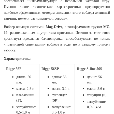
обеспечивает низкоамплитудную с небольшой частотой игру.
Именно такие технические характеристики предопределяют
наиболее эффективным методом анимации этого воблера активный
твичинг, нежели равномерную проводку.
Воблер оснащен системой
Mag-Drive,
с вольфрамовым грузом
MZ-
19
, расположенным внутри тела приманки. Именно за счет этого
достигнута идеальная балансировка, способствующая не только
«правильной ориентации» воблера в воде, но и далекому точному
забросу.
Характеристика
Rigge 56F
Rigge 56SP
Rigge S-line 56S
длина: 56
длина: 56
длина: 56
мм,
мм,
мм,
масса: 2,8 г,
масса: 3,1 г,
масса: 3,6 г,
плавающий
суспендер
тонущий (
S
),
(
F
),
(
SP
),
заглубление:
заглубление:
заглубление:
0,9-1,4 м
0,5-1,0 м
0,5-1,0 м