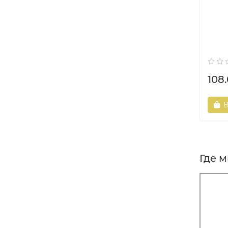
108.
В
Где 