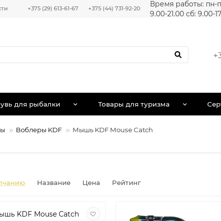
Время работы: пн-п
сти
+375 (29) 613-61-67
+375 (44) 731-92-20
9.00-21.00 сб: 9.00-1
+
увь для рыбалки
Товары для туризма
Сер
ры
Воблеры KDF
Мышь KDF Mouse Catch
лчанию
Название
Цена
Рейтинг