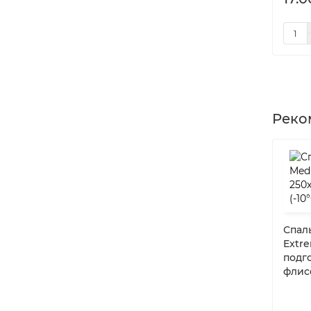
Реко
Спал
Extre
подго
флис