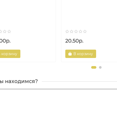
00р.
20.50р.
 корзину
В корзину
мы находимся?