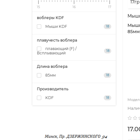
15
16
17
Мышь
воблеры KDF
Мышь
Мыши KDF
18
85мм
плавучесть воблера
плавающий (F) /
18
Всплывающий
Длина воблера
85мм
18
Производитель
KDF
18
17.0