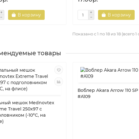
В корзину
В корзину
Показано с 1 по 18 из 18 (всего 1
мендуемые товары
Воблер Akara Arrow 110 SP
#A109
ьный мешок Mednovtex
me Travel 250x97 с
ловником (-10°C, на
е)