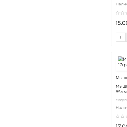
15.0
Мышь
Мышь
85мм
17.0