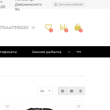
т:
Дзержинского
Личный кабинет
7.00
94.
375447319220
0
0
0
тификаты
Зимняя рыбалка