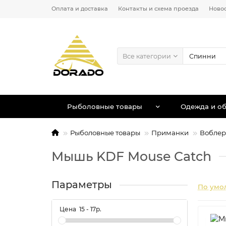
Оплата и доставка
Контакты и схема проезда
Ново
Все категории
Рыболовные товары
Одежда и об
Рыболовные товары
Приманки
Вобле
Мышь KDF Mouse Catch
Параметры
По умо
Цена
15
-
17
р.