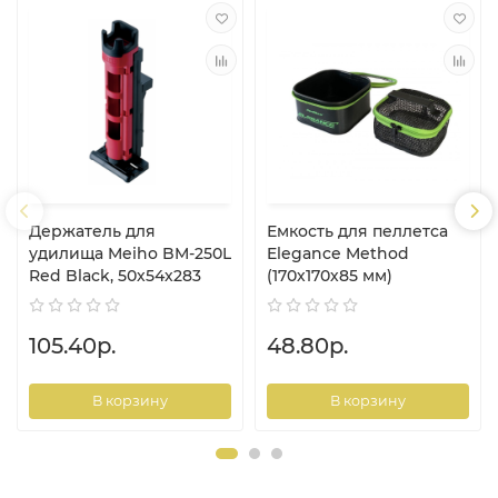
Держатель для
Емкость для пеллетса
удилища Meiho BM-250L
Elegance Method
Red Black, 50х54х283
(170х170х85 мм)
105.40р.
48.80р.
В корзину
В корзину