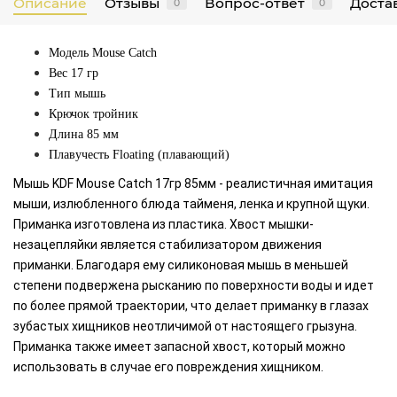
Описание
Отзывы
Вопрос-ответ
Достав
0
0
Модель
Mouse Catch
Вес
17 гр
Тип мышь
Крючок тройник
Длина
85 мм
Плавучесть
Floating (плавающий)
Мышь KDF Mouse Catch 17гр 85мм
- реалистичная имитация
мыши, излюбленного блюда тайменя, ленка и крупной щуки.
Приманка изготовлена из пластика. Хвост мышки-
незацепляйки является стабилизатором движения
приманки. Благодаря ему силиконовая мышь в меньшей
степени подвержена рысканию по поверхности воды и идет
по более прямой траектории, что делает приманку в глазах
зубастых хищников неотличимой от настоящего грызуна.
Приманка также имеет запасной хвост, который можно
использовать в случае его повреждения хищником.