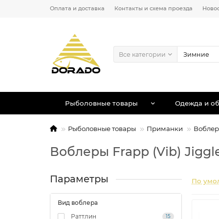
Оплата и доставка
Контакты и схема проезда
Ново
Все категории
Рыболовные товары
Одежда и об
Рыболовные товары
Приманки
Вобле
Воблеры Frapp (Vib) Jiggle
Параметры
По умо
Вид воблера
Раттлин
15