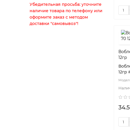
Убедительная просьба: уточните
наличие товара по телефону или
оформите заказ с методом
доставки "самовывоз"!
Вобле
12гр
Вобле
12гр 
34.5