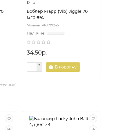
12гр
70
Воблер Frapp (Vib) Jiggle 70
12гр #45
VFJ701245
34.50р.
В корзину
 страниц)