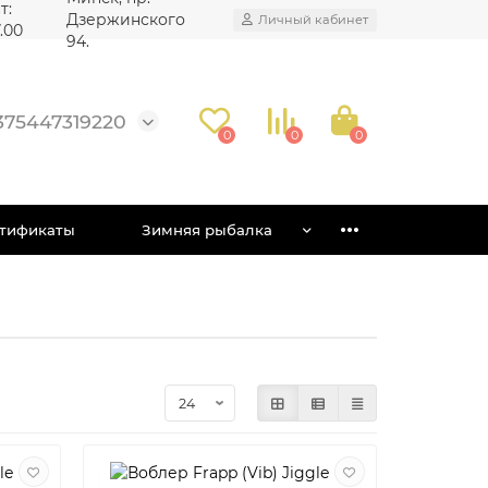
т:
Дзержинского
Личный кабинет
7.00
94.
375447319220
0
0
0
тификаты
Зимняя рыбалка