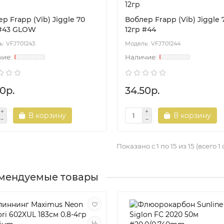
12гр
р Frapp (Vib) Jiggle 70
Воблер Frapp (Vib) Jiggle 
 #43 GLOW
12гр #44
VFJ701243
VFJ701244
0р.
34.50р.
В корзину
В корзину
Показано с 1 по 15 из 15 (всего 1
мендуемые товары