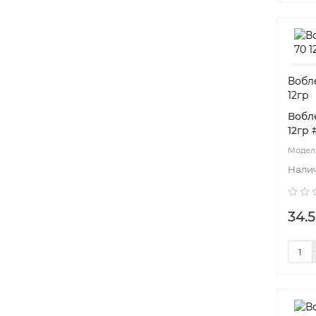
Вобле
12гр
Вобле
12гр 
34.5