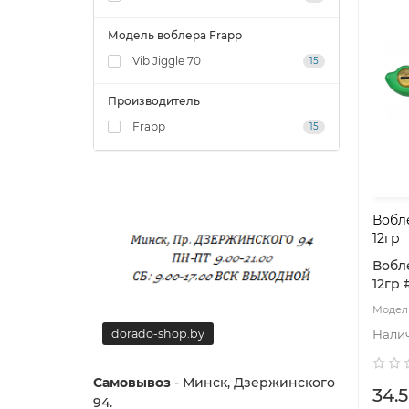
Модель воблера Frapp
Vib Jiggle 70
15
Производитель
Frapp
15
Вобле
12гр
Вобле
12гр 
dorado-shop.by
dorado-
Самовывоз
- Минск, Дзержинского
34.5
94.