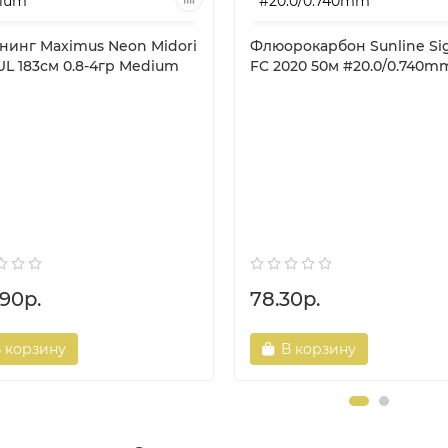
нинг Maximus Neon Midori
Флюорокарбон Sunline Si
UL 183см 0.8-4гр Medium
FC 2020 50м #20.0/0.740m
.90р.
78.30р.
 корзину
В корзину