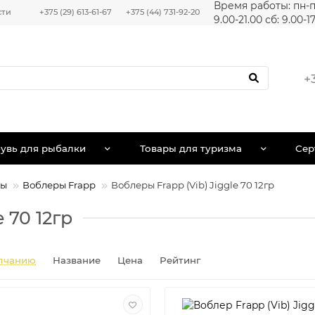
Время работы: пн-п
сти
+375 (29) 613-61-67
+375 (44) 731-92-20
9.00-21.00 сб: 9.00-1
+
увь для рыбалки
Товары для туризма
Сер
ры
Воблеры Frapp
Воблеры Frapp (Vib) Jiggle 70 12гр
 70 12гр
лчанию
Название
Цена
Рейтинг