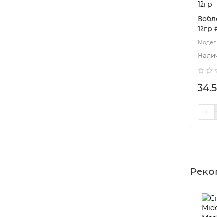
12гр
Вобле
12гр
34.5
Реко