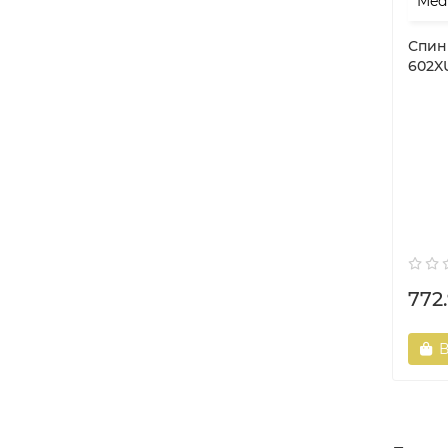
Спин
602X
772
В