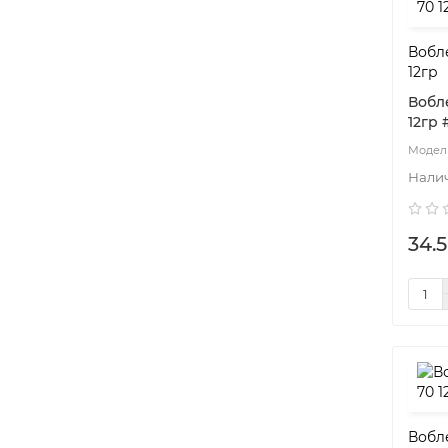
Вобле
12гр
Вобле
12гр
34.5
Вобле