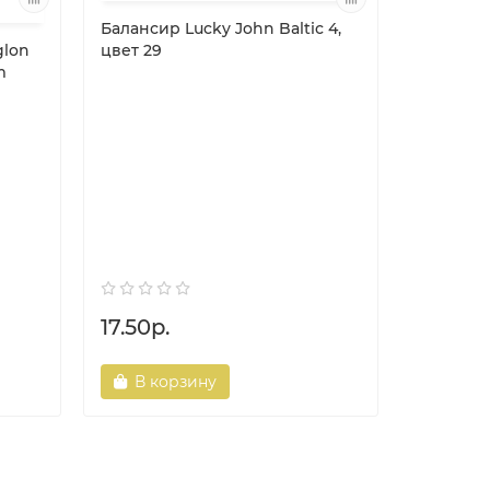
Балансир Lucky John Baltic 4,
glon
цвет 29
m
Одинар
50046 №
17.50р.
5.70р.
В корзину
В ко