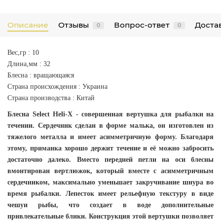
Описание
Отзывы
Вопрос-ответ
Достав
0
0
Вес,гр : 10
Длина,мм : 32
Блесна : вращающаяся
Страна происхождения : Украина
Страна производства : Китай
Блесна Select Heli-X - совершенная вертушка для рыбалки на
течении. Сердечник сделан в форме малька, он изготовлен из
тяжелого металла и имеет асимметричную форму. Благодаря
этому, приманка хорошо держит течение и её можно забросить
достаточно далеко. Вместо передней петли на оси блесны
вмонтирован вертлюжок, который вместе с асимметричным
сердечником, максимально уменьшает закручивание шнура во
время рыбалки. Лепесток имеет рельефную текстуру в виде
чешуи рыбы, что создает в воде дополнительные
привлекательные блики. Конструкция этой вертушки позволяет