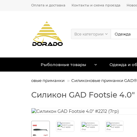
Оплата и доставка
Контакты и схема проезда
Ново
Все категории
Рыболовные товары
Одежда и об
нки
Силиконовые приманки
Силиконовые приманки GAD® 
Силикон GAD Footsie 4.0" 