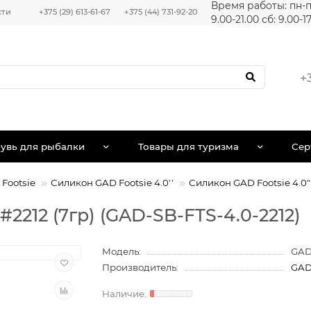
Время работы: пн-п
сти
+375 (29) 613-61-67
+375 (44) 731-92-20
9.00-21.00 сб: 9.00-1
+
увь для рыбалки
Товары для туризма
Сер
Footsie
Силикон GAD Footsie 4.0''
Силикон GAD Footsie 4.0" 
#2212 (7гр) (GAD-SB-FTS-4.0-2212)
Модель:
GAD
Производитель:
GA