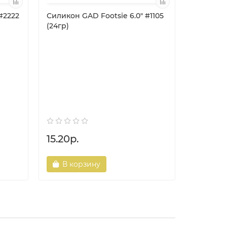
#2222
Силикон GAD Footsie 6.0" #1105
(24гр)
Силикон 
(24гр)
15.20р.
15.20р.
В корзину
В ко