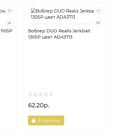
 110SP
Воблер DUO Realis Jerkbait
130SP цвет ADA3713
Катушка
Garcia R
62.20р.
0.00р.
В корзину
В ко