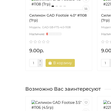
Силикон GAD Footsie 4.0" #1108
Силик
(7гр)
(7гр)
GAD-SB-FTS-4.0-1108
9.00р.
9.00
В корзину
Возможно Вас заинтересуют