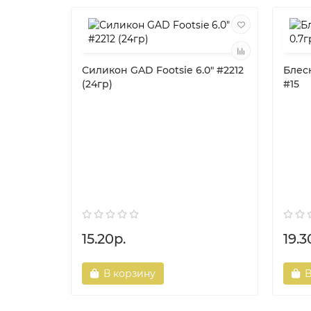
Силикон GAD Footsie 6.0" #2212
Блесн
(24гр)
#15
15.20р.
19.3
В корзину
В