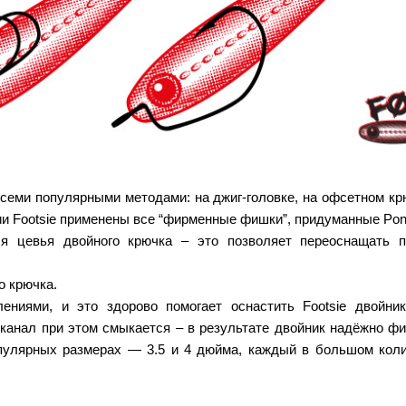
всеми популярными методами: на джиг-головке, на офсетном кр
ии Footsie применены все “фирменные фишки”, придуманные Pon
я цевья двойного крючка – это позволяет переоснащать п
о крючка.
ениями, и это здорово помогает оснастить Footsie двойни
канал при этом смыкается – в результате двойник надёжно фик
опулярных размерах — 3.5 и 4 дюйма, каждый в большом кол