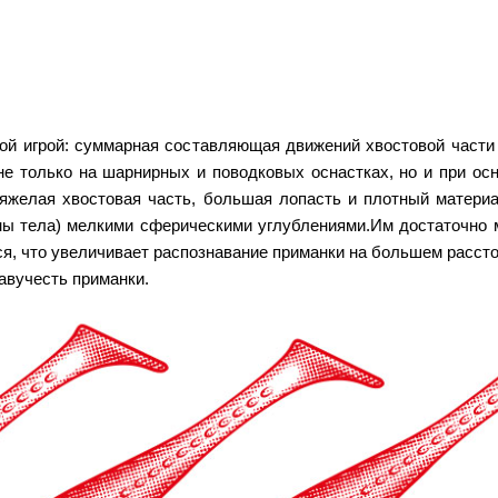
й игрой: суммарная составляющая движений хвостовой части 
не только на шарнирных и поводковых оснастках, но и при ос
Тяжелая хвостовая часть, большая лопасть и плотный матери
ны тела) мелкими сферическими углублениями.Им достаточно м
я, что увеличивает распознавание приманки на большем рассто
авучесть приманки.