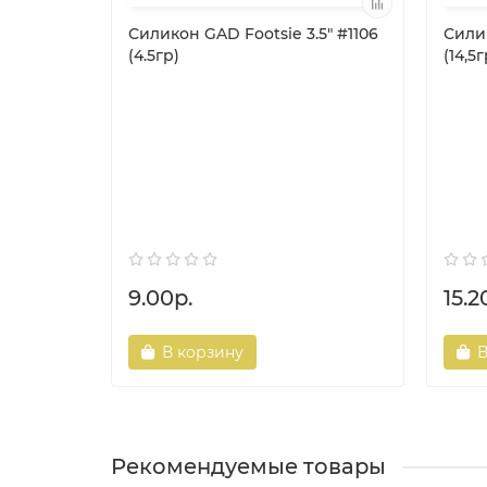
Силикон GAD Footsie 3.5" #1106
Силик
(4.5гр)
(14,5г
9.00р.
15.2
В корзину
В
Рекомендуемые товары