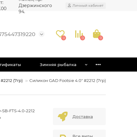
т:
Дзержинского
Личный кабинет
7.00
94.
375447319220
0
0
0
тификаты
Зимняя рыбалка
#2212 (7гр)
Силикон GAD Footsie 4.0" #2212 (7гр)
-SB-FTS-4.0-2212
Доставка
D
Все виды