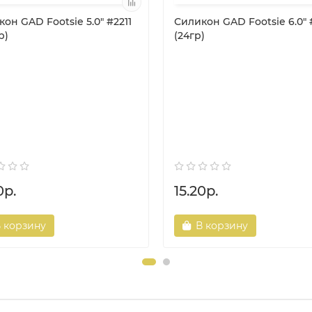
он GAD Footsie 5.0" #2211
Силикон GAD Footsie 6.0" 
р)
(24гр)
0р.
15.20р.
 корзину
В корзину