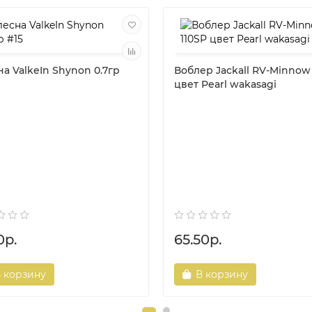
а ValkeIn Shynon 0.7гр
Воблер Jackall RV-Minnow
цвет Pearl wakasagi
0р.
65.50р.
 корзину
В корзину