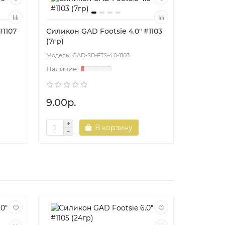
#1107
Силикон GAD Footsie 4.0" #1103
Силикон 
(7гр)
(7гр)
GAD-SB-FTS-4.0-1103
GA
9.00р.
9.00р.
В корзину