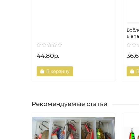
Вобл
Elena
44.80р.
36.6
В корзину
В
Рекомендуемые статьи