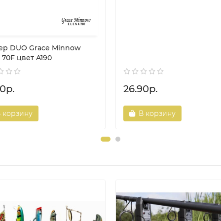
ер DUO Grace Minnow
 70F цвет A190
0р.
26.90р.
 корзину
В корзину