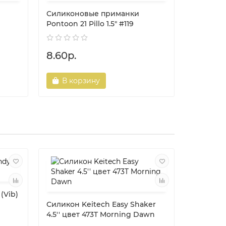
Силиконовые приманки
Силикон
Pontoon 21 Pillo 1.5" #119
Pontoon 2
8.60р.
8.60р.
В корзину
В ко
(Vib)
Силикон Keitech Easy Shaker
4.5'' цвет 473T Morning Dawn