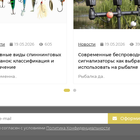
ти
19.05.2026
605
Новости
19.05.2026
39
вные виды спиннинговых
Современные беспровод
анок: классификация и
сигнализаторы: как выбра
ачение
использовать на рыбалке
менна..
Рыбалка да..
Оформит
и согласен с условиями
Политика Конфиденциальности