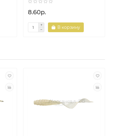
8.60р.
8.60р.
В корзину