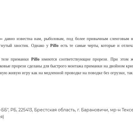
b» давно известна нам, рыболовам, под более привычным сленговым н
агнутый хвостик. Однако у
Pillo
есть те самые черты, которые и отлич
в теле приманки
Pillo
имеются соответствующие прорези. При этом ж
Боковые прорези сделаны для быстрого монтажа приманки на двойном крю
ую живую игру как на медленной проводке на поводке без огрузки, так
", РБ, 225413, Брестская область, г. Барановичи, мр-н Тексе
я)