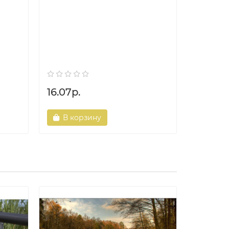
Фонарь 
аккумуля
16.07р.
74.10р.
В корзину
В ко