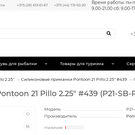
Время работы: пн-п
сти
+375 (29) 613-61-67
+375 (44) 731-92-20
9.00-21.00 сб: 9.00-1
+
увь для рыбалки
Товары для туризма
Сер
o 2.25"
Силиконовые приманки Pontoon 21 Pillo 2.25" #439
oon 21 Pillo 2.25" #439 (P21-SB-P
Модель:
P21
Производитель:
Pon