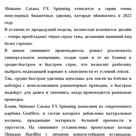
Shimano Catana FX Spinning относится к серии очень
популярных бюджетных удилищ, которые обновились в 2022
году.
В отличие от предыдущей модели, полностью изменился дизайн
– теперь преобладают чёрно-серые тона, делающие внешний вид
более строгим.
В новом спиннинге производитель решил реализовать
универсальную концепцию, создав одни и те же бланки в
средне-быстром и быстром строе, что позволит рыболову
выбрать подходящий вариант в зависимости от условий ловли.
Так, средне-быстрые удилища идеальны для ловли на блёсны и
воблеры с использованием равномерных проводок, а быстрые
подойдут для джига и твичинга, когда производится рывковая
проводка.
Бланк Shimano Catana FX Spinning выполнен из современного
карбона Geofibre, в состав которого добавлены натуральные
волокна, придающие материалу большей прочности и
упругости. На спиннинге установлены пропускные кольца
Shimano Hardlite с лёгкими износостойкими вставками,