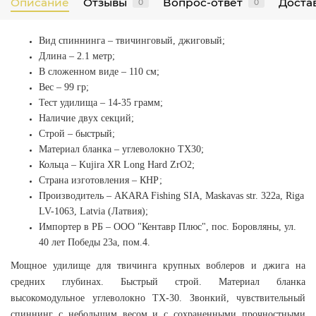
Описание
Отзывы
Вопрос-ответ
Достав
0
0
Вид спиннинга
– твичинговый, джиговый;
Длина – 2.1 метр;
В сложенном виде – 110 см;
Вес – 99 гр;
Тест удилища – 14-35 грамм;
Наличие двух секций;
Строй – быстрый;
Материал бланка – углеволокно ТХ30;
Кольца – Kujira XR Long Hard ZrO2;
Страна изготовления – КНР;
Производитель – AKARA Fishing SIA, Maskavas str. 322a, Riga
LV-1063, Latvia (Латвия);
Импортер в РБ – ООО "Кентавр Плюс", пос. Боровляны, ул.
40 лет Победы 23а, пом.4.
Мощное удилище для твичинга крупных воблеров и джига на
средних глубинах. Быстрый строй. Материал бланка
высокомодульное углеволокно ТХ-30. Звонкий, чувствительный
спиннинг с небольшим весом и с сохраненными прочностными