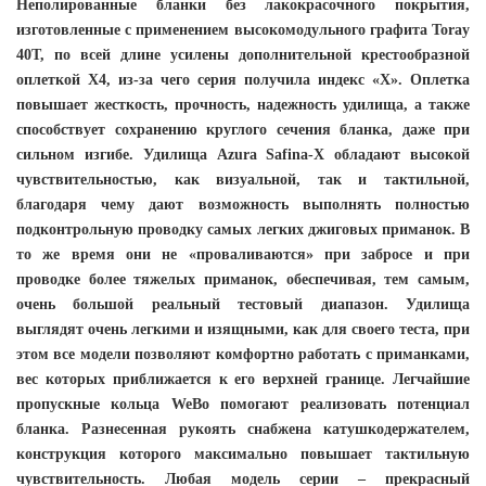
Неполированные бланки без лакокрасочного покрытия,
изготовленные с применением высокомодульного графита Toray
40T, по всей длине усилены дополнительной крестообразной
оплеткой X4, из-за чего серия получила индекс «Х». Оплетка
повышает жесткость, прочность, надежность удилища, а также
способствует сохранению круглого сечения бланка, даже при
сильном изгибе. Удилища Azura Safina-X обладают высокой
чувствительностью, как визуальной, так и тактильной,
благодаря чему дают возможность выполнять полностью
подконтрольную проводку самых легких джиговых приманок. В
то же время они не «проваливаются» при забросе и при
проводке более тяжелых приманок, обеспечивая, тем самым,
очень большой реальный тестовый диапазон. Удилища
выглядят очень легкими и изящными, как для своего теста, при
этом все модели позволяют комфортно работать с приманками,
вес которых приближается к его верхней границе. Легчайшие
пропускные кольца WeBo помогают реализовать потенциал
бланка. Разнесенная рукоять снабжена катушкодержателем,
конструкция которого максимально повышает тактильную
чувствительность. Любая модель серии – прекрасный