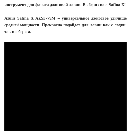
инструмент для фаната джиговой ловли. Выбери свою Safina X!
Azura Safina X AZSF-79M – универсальное джиговое удилище
средней мощности. Прекрасно подойдет для ловли как с лодки,
так и с берега.