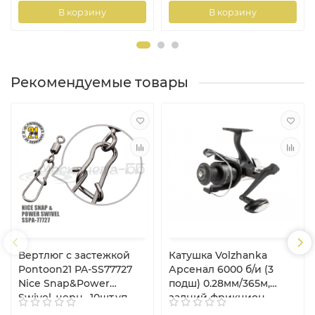
В корзину
В корзину
Рекомендуемые товары
Вертлюг с застежкой
Катушка Volzhanka
Pontoon21 PA-SS77727
Арсенал 6000 б/и (3
Nice Snap&Power
подш) 0.28мм/365м,
Swivel, черн., 10шт.уп.,
задний фрикцион
#10, 15кг.