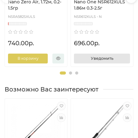
Nano Zero Air, 1.72м, 0.2-
Nano One NSR612XULS
1.5гр
1.86м 0.3-2.5г
NSRA582SXULS
NSR612XULS - N
740.00р.
696.00р.
В корзину
Уведомить
Возможно Вас заинтересуют