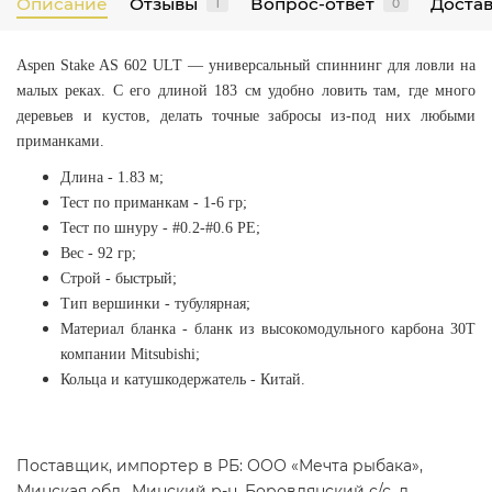
Описание
Отзывы
Вопрос-ответ
Достав
1
0
Aspen Stake AS 602 ULT — универсальный спиннинг для ловли на
малых реках. С его длиной 183 см удобно ловить там, где много
деревьев и кустов, делать точные забросы из-под них любыми
приманками.
Длина - 1.83 м;
Тест по приманкам - 1-6 гр;
Тест по шнуру - #0.2-#0.6 PE;
Вес - 92 гр;
Строй - быстрый;
Тип вершинки - тубулярная;
Материал бланка -
бланк из высокомодульного карбона 30T
компании Mitsubishi;
Кольца и катушкодержатель - Китай.
Поставщик, импортер в РБ: ООО «Мечта рыбака»,
Минская обл., Минский р-н, Боровлянский с/с, д.