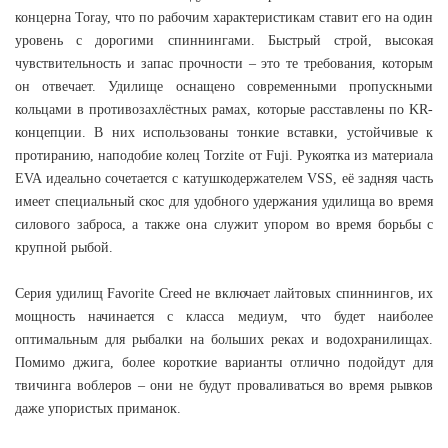
концерна Toray, что по рабочим характеристикам ставит его на один
уровень с дорогими спиннингами. Быстрый строй, высокая
чувствительность и запас прочности – это те требования, которым
он отвечает. Удилище оснащено современными пропускными
кольцами в противозахлёстных рамах, которые расставлены по KR-
концепции. В них использованы тонкие вставки, устойчивые к
протиранию, наподобие колец Torzite от Fuji. Рукоятка из материала
EVA идеально сочетается с катушкодержателем VSS, её задняя часть
имеет специальный скос для удобного удержания удилища во время
силового заброса, а также она служит упором во время борьбы с
крупной рыбой.
Серия удилищ Favorite Creed не включает лайтовых спиннингов, их
мощность начинается с класса медиум, что будет наиболее
оптимальным для рыбалки на больших реках и водохранилищах.
Помимо джига, более короткие варианты отлично подойдут для
твичинга воблеров – они не будут проваливаться во время рывков
даже упористых приманок.