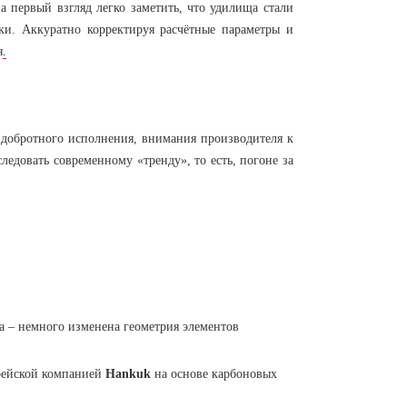
 первый взгляд легко заметить, что удилища стали
ки. Аккуратно корректируя расчётные параметры и
я
.
– добротного исполнения, внимания производителя к
едовать современному «тренду», то есть, погоне за
а – немного изменена геометрия элементов
рейской компанией
Hankuk
на основе карбоновых