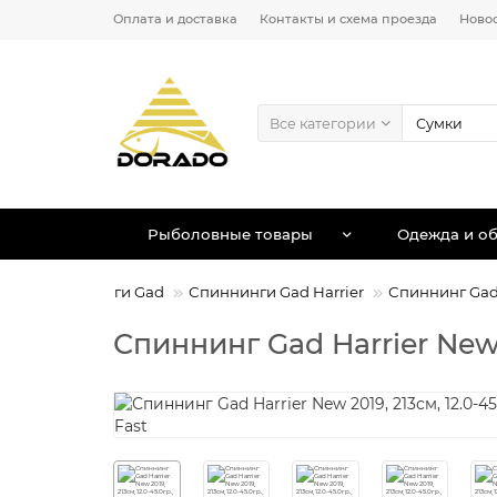
Оплата и доставка
Контакты и схема проезда
Ново
Все категории
Рыболовные товары
Одежда и об
ища
Спиннинги Gad
Спиннинги Gad Harrier
Спиннинг Gad H
Спиннинг Gad Harrier New 2