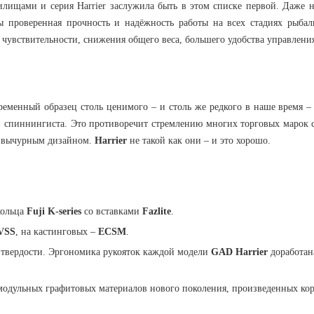
лищами и серия Harrier заслужила быть в этом списке первой. Даже на
ы проверенная прочность и надёжность работы на всех стадиях рыбал
чувствительности, снижения общего веса, большего удобства управлени
временный образец столь ценимого – и столь же редкого в наше время 
спиннингиста. Это противоречит стремлению многих торговых марок сл
и вычурным дизайном.
Harrier
не такой как они – и это хорошо.
кольца
Fuji K-series
со вставками
Fazlite
.
VSS
, на кастинговых –
ECSM
.
 твердости. Эргономика рукояток каждой модели
GAD Harrier
доработан
омодульных графитовых материалов нового поколения, произведенных ко