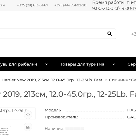
Время работы: пн-п
сти
+375 (29) 613-61-67
+375 (44) 731-92-20
9.00-21.00 сб: 9.00-1
+
увь для рыбалки
Товары для туризма
Сер
arrier New 2019, 213см, 12.0-45.0гр., 12-25Lb. Fast
Спиннинг Gad 
019, 213см, 12.0-45.0гр., 12-25Lb.
Модель:
HAS
Производитель:
GA