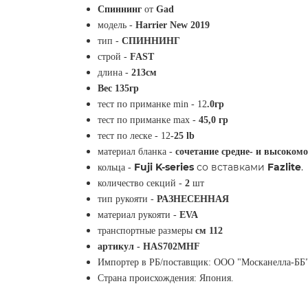
Спиннинг
от
Gad
модель -
Harrier New 2019
тип -
СПИННИНГ
строй -
FAST
длина -
213
см
Вес 135гр
тест по приманке min -
12
.0
гр
тест по приманке max -
45
,0
гр
тест по леске -
12
-25
lb
материал бланка -
сочетание средне- и высоко
Fuji K-series
со вставками
Fazlite
.
кольца -
количество секций -
2
шт
тип рукояти -
РАЗНЕСЕННАЯ
материал рукояти -
EVA
транспортные размеры
см 112
артикул -
HAS702MHF
Импортер в РБ/поставщик: ООО "Москанелла-ББ", Р
Страна происхождения: Япония.