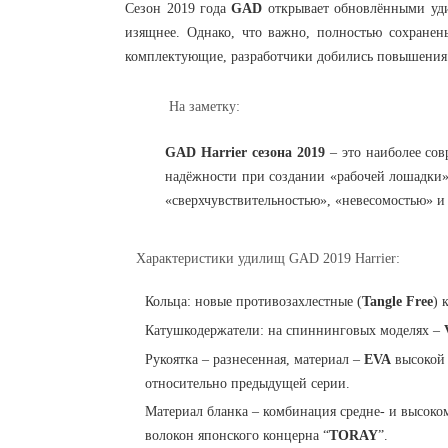
Сезон 2019 года
GAD
открывает обновлёнными уди
изящнее. Однако, что важно, полностью сохранен
комплектующие, разработчики добились повышения 
На заметку:
GAD Harrier сезона 2019
– это наиболее со
надёжности при создании «рабочей лошадки» 
«сверхчувствительностью», «невесомостью» 
Характеристики удилищ GAD 2019 Harrier:
Кольца: новые противозахлестные (
Tangle Free
) 
Катушкодержатели: на спиннинговых моделях –
Рукоятка – разнесенная, материал –
EVA
высокой
относительно предыдущей серии.
Материал бланка – комбинация средне- и высок
волокон японского концерна “
TORA
Y
”.