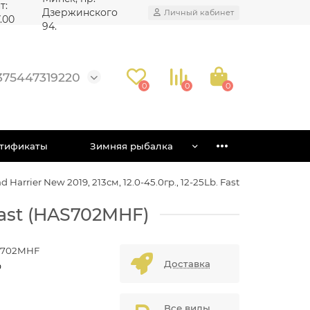
т:
Дзержинского
Личный кабинет
7.00
94.
375447319220
0
0
0
тификаты
Зимняя рыбалка
Harrier New 2019, 213см, 12.0-45.0гр., 12-25Lb. Fast
 Fast (HAS702MHF)
702MHF
Доставка
D
Все виды