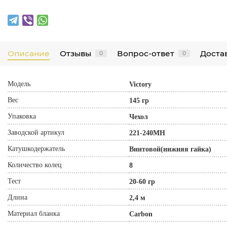
Описание
Отзывы
Вопрос-ответ
Достав
0
0
Модель
Victory
Вес
145 гр
Упаковка
Чехол
Заводской артикул
221-240MH
Катушкодержатель
Винтовой(нижняя гайка)
Количество колец
8
Тест
20-60 гр
Длина
2,4 м
Материал бланка
Carbon