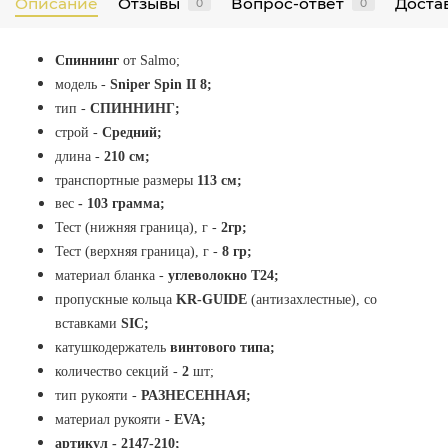
Описание
Отзывы
Вопрос-ответ
Достав
0
0
С
пиннинг
от
Salmo;
модель
-
Sniper Spin II 8;
тип -
СПИННИНГ;
строй -
Средний;
длина -
210
см;
транспортные размеры
113 см;
вес
- 103 грамма;
Тест (нижняя граница), г -
2
гр;
Тест (верхняя граница), г -
8
гр;
материал бланка -
углеволокно Т24;
пропускные кольца
KR-GUIDE
(антизахлестные), со
вставками
SIC;
катушкодержатель
винтового типа;
количество секций -
2
шт;
тип рукояти -
РАЗНЕСЕННАЯ;
материал рукояти -
EVA;
артикул -
2147-210;