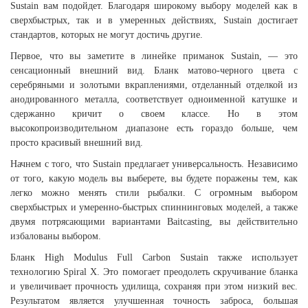
Sustain вам подойдет. Благодаря широкому выбору моделей как в
сверхбыстрых, так и в умеренных действиях, Sustain достигает
стандартов, которых не могут достичь другие.
Первое, что вы заметите в линейке приманок Sustain, — это
сенсационный внешний вид. Бланк матово-черного цвета с
серебряными и золотыми вкраплениями, отделанный отделкой из
анодированного металла, соответствует одноименной катушке и
сдержанно кричит о своем классе. Но в этом
высокопроизводительном диапазоне есть гораздо больше, чем
просто красивый внешний вид.
Начнем с того, что Sustain предлагает универсальность. Независимо
от того, какую модель вы выберете, вы будете поражены тем, как
легко можно менять стили рыбалки. С огромным выбором
сверхбыстрых и умеренно-быстрых спиннинговых моделей, а также
двумя потрясающими вариантами Baitcasting, вы действительно
избалованы выбором.
Бланк High Modulus Full Carbon Sustain также использует
технологию Spiral X. Это помогает преодолеть скручивание бланка
и увеличивает прочность удилища, сохраняя при этом низкий вес.
Результатом является улучшенная точность заброса, большая