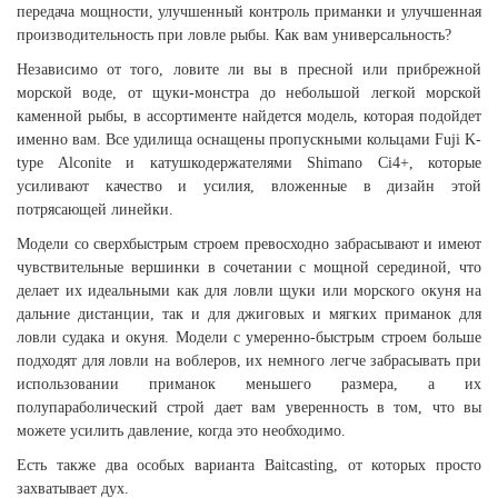
передача мощности, улучшенный контроль приманки и улучшенная
производительность при ловле рыбы. Как вам универсальность?
Независимо от того, ловите ли вы в пресной или прибрежной
морской воде, от щуки-монстра до небольшой легкой морской
каменной рыбы, в ассортименте найдется модель, которая подойдет
именно вам. Все удилища оснащены пропускными кольцами Fuji K-
type Alconite и катушкодержателями Shimano Ci4+, которые
усиливают качество и усилия, вложенные в дизайн этой
потрясающей линейки.
Модели со сверхбыстрым строем превосходно забрасывают и имеют
чувствительные вершинки в сочетании с мощной серединой, что
делает их идеальными как для ловли щуки или морского окуня на
дальние дистанции, так и для джиговых и мягких приманок для
ловли судака и окуня. Модели с умеренно-быстрым строем больше
подходят для ловли на воблеров, их немного легче забрасывать при
использовании приманок меньшего размера, а их
полупараболический строй дает вам уверенность в том, что вы
можете усилить давление, когда это необходимо.
Есть также два особых варианта Baitcasting, от которых просто
захватывает дух.