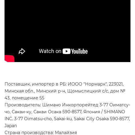
Поставщик, импортер в РБ: ИООО "Нормарк", 223021,
Минская обл., Минский р-н, Щомыслицкий с/с, дом №
43, помещение 55
Производитель: Шимано Инкорпорейтед 3-77 Оиматсу-
чо, Сакаи-ку, Сакаи Осака 590-8577, Япония / SHIMANO
INC. 3-77 Oimatsu-cho, Sakai-ku, Sakai City Osaka 590-8577,
Japan
Страна производства: Малайзия