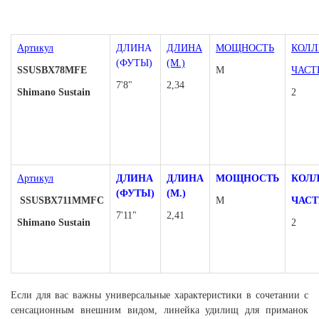
Артикул
ДЛИНА
ДЛИНА
МОЩНОСТЬ
КОЛЛ
(ФУТЫ)
(М.)
SSUSBX78MFE
М
ЧАСТ
7'8"
2,34
Shimano Sustain
2
Артикул
ДЛИНА
ДЛИНА
МОЩНОСТЬ
КОЛ
(ФУТЫ)
(М.)
SSUSBX711MMFC
М
ЧАСТ
7'11"
2,41
Shimano Sustain
2
Если для вас важны универсальные характеристики в сочетании с
сенсационным внешним видом, линейка удилищ для приманок