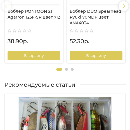
Воблер PONTOON 21
Воблер DUO Spearhead
Agarron 125F-SR цвет 712
Ryuki 70MDF цвет
ANA4034
38.90р.
52.30р.
В корзину
В корзину
Рекомендуемые статьи