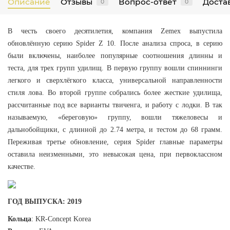
Описание
Отзывы
Вопрос-ответ
Достав
0
0
В честь своего десятилетия, компания Zemex выпустила
обновлённую серию Spider Z 10. После анализа спроса, в серию
были включены, наиболее популярные соотношения длинны и
теста, для трех групп удилищ. В первую группу вошли спиннинги
легкого и сверхлёгкого класса, универсальной направленности
стиля лова. Во второй группе собрались более жесткие удилища,
рассчитанные под все варианты твиченга, и работу с лодки. В так
называемую, «береговую» группу, вошли тяжеловесы и
дальнобойщики, с длинной до 2.74 метра, и тестом до 68 грамм.
Переживая третье обновление, серия Spider главные параметры
оставила неизменными, это невысокая цена, при первоклассном
качестве.
ГОД ВЫПУСКА
:
2019
Кольца
:
KR-Concept Korea