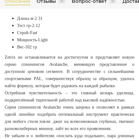
Описание
Отзывы
Вопрос-ответ
Достав
0
0
Длина м-2.31
Тест гр-2-12
Строй-Fast
Мощность-Light
Вес-102 гр
Zetrix не останавливается на достигнутом и представляет новую
серию спиннингов Avalanche, меняющую представление о
доступном ценовом сегменте. В сотрудничестве с сильнейшими
спортсменами PAL, совершенствуя образец за образцом, удалось
найти формулу, которая будет радовать на каждой рыбалке.
Острейшая чувствительность – это главный козырь удилища,
подкреплённый тщательной работой над высокой надёжностью.
Серия спиннингов Avalanche очень широка и позволяет в рамках
одной линейки подобрать оптимальный инструмент практически
для любого стиля ловли: джиг на всевозможных глубинах, твичинг
разноколиберных минноу, лайт во всех его проявлениях.
Не забыли и о любителях «послать куда подальше», пара длинных