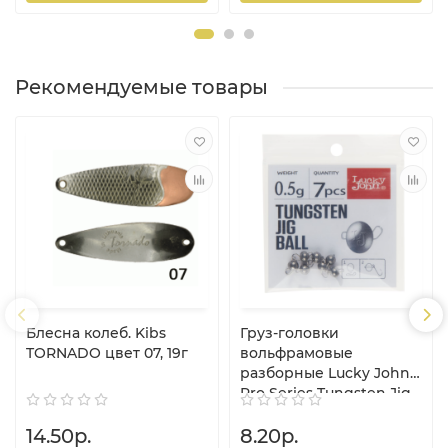
Рекомендуемые товары
Блесна колеб. Kibs
Груз-головки
TORNADO цвет 07, 19г
вольфрамовые
разборные Lucky John
Pro Series Tungsten Jig
Ball 0.5гр (7шт)
14.50р.
8.20р.