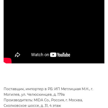
Поставщик, импортер в РБ: ИП Метлицкая М.Н., г.
Могилев, ул. Челюскинцев, д. 179а
Производитель: МIDA Сo., Россия, г. Москва,
Сколковское шоссе, д. 31, 4 этаж