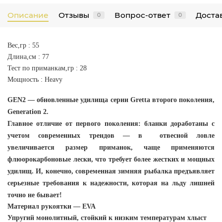
Описание
Отзывы
Вопрос-ответ
Достав
0
0
Вес,гр : 55
Длина,см : 77
Тест по приманкам,гр : 28
Мощность : Heavy
GEN2 — обновленные удилища серии Gretta второго поколения,
Generation 2.
Главное отличие от первого поколения: бланки доработаны с
учетом современных трендов — в отвесной ловле
увеличивается размер приманок, чаще применяются
флюорокарбоновые лески, что требует более жестких и мощных
удилищ. И, конечно, современная зимняя рыбалка предъявляет
серьезные требования к надежности, которая на льду лишней
точно не бывает!
Материал рукоятки — EVA
Упругий монолитный, стойкий к низким температурам хлыст