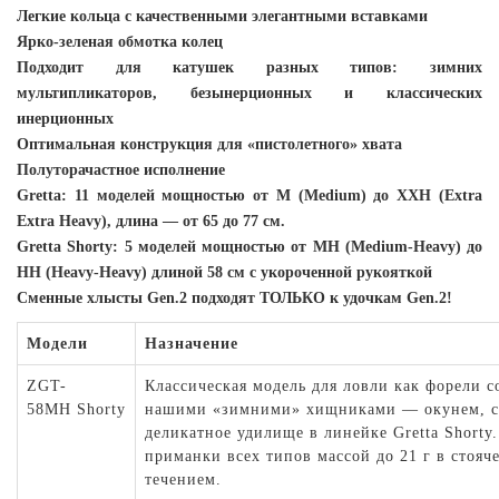
Легкие кольца с качественными элегантными вставками
Ярко-зеленая обмотка колец
Подходит для катушек разных типов: зимних
мультипликаторов, безынерционных и классических
инерционных
Оптимальная конструкция для «пистолетного» хвата
Полуторачастное исполнение
Gretta: 11 моделей мощностью от M (Medium) до XXH (Extra
Extra Heavy), длина — от 65 до 77 см.
Gretta Shorty: 5 моделей мощностью от MH (Medium-Heavy) до
HH (Heavy-Heavy) длиной 58 см с укороченной рукояткой
Сменные хлысты Gen.2 подходят ТОЛЬКО к удочкам Gen.2!
Модели
Назначение
ZGT-
Классическая модель для ловли как форели со
58MH Shorty
нашими «зимними» хищниками — окунем, су
деликатное удилище в линейке Gretta Shorty
приманки всех типов массой до 21 г в стояч
течением.