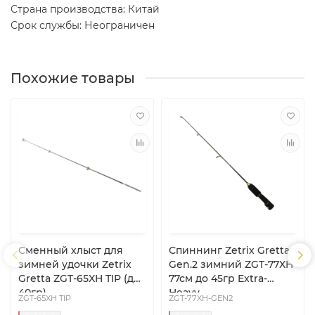
Страна производства: Китай
Срок службы: Неограничен
Похожие товары
Сменный хлыст для
Спиннинг Zetrix Gretta
зимней удочки Zetrix
Gen.2 зимний ZGT-77XH
Gretta ZGT-65XH TIP (до
77см до 45гр Extra-
40гр)
Heavy
ZGT-65XH TIP
ZGT-77XH-GEN2