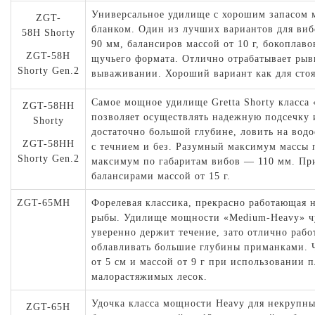
Универсальное удилище с хорошим запасом 
ZGT-
бланком. Один из лучших вариантов для виб
58H Shorty
90 мм, балансиров массой от 10 г, бокоплаво
ZGT-58H
щучьего формата. Отлично отрабатывает ры
Shorty Gen.2
вываживании. Хороший вариант как для стояч
Самое мощное удилище Gretta Shorty класса
ZGT-58HH
позволяет осуществлять надежную подсечку
Shorty
достаточно большой глубине, ловить на водо
ZGT-58HH
с течнием и без. Разумный максимум массы 
Shorty Gen.2
максимум по габаритам вибов — 110 мм. При
балансирами массой от 15 г.
ZGT-65MH
Форелевая классика, прекрасно работающая 
рыбы. Удилище мощности «Medium-Heavy» чу
уверенно держит течение, зато отлично работ
облавливать большие глубины приманками. Ч
от 5 см и массой от 9 г при использовании 
малорастяжимых лесок.
Удочка класса мощности Heavy для некрупны
ZGT-65H