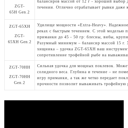
балансиров массой от 12 г - хороший выбор
ZGT-
течении. Отлично отрабатывает рывки даже
65H Gen.2
Удилище мощности «Extra-Heavy». Надежное,
ZGT-65XH
реках с быстрым течением. С этой моделью 
ZGT-
приманки до 45 - 50 гр: блесны, вибы, круп
65XH Gen.2
Разумный минимум – балансир массой 15 г. 
хищника – удочка ZGT-65XH ваш инструмент
сопротивление трофейной рыбе на выважива
Сильная удочка для мощных поклевок. Може
ZGT-70HH
солидного веса. Глубина и течение – не пом
ZGT-70HH
игру приманки, а так же четко передает покл
Gen.2
прочности позволит вываживать трофейную 