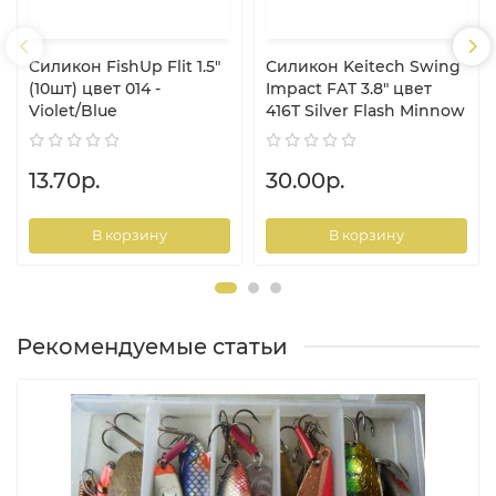
Силикон FishUp Flit 1.5"
Силикон Keitech Swing
(10шт) цвет 014 -
Impact FAT 3.8" цвет
Violet/Blue
416T Silver Flash Minnow
13.70р.
30.00р.
В корзину
В корзину
Рекомендуемые статьи