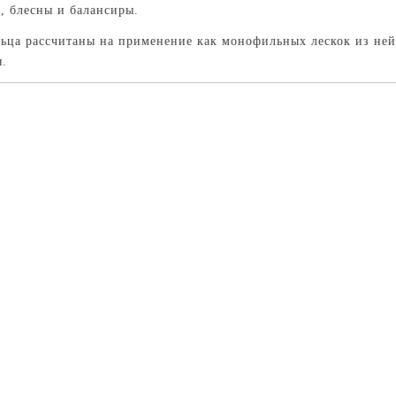
, блесны и балансиры.
льца рассчитаны на применение как монофильных лескок из не
я.