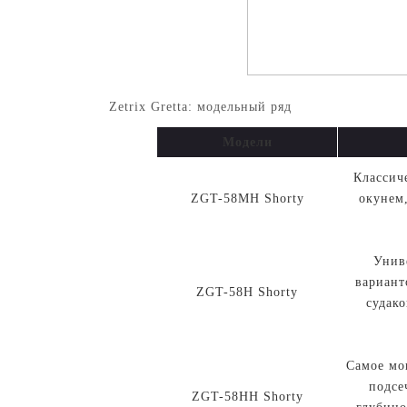
Zetrix Gretta: модельный ряд
Модели
Классич
ZGT-58MH Shorty
окунем,
Унив
вариант
ZGT-58Н Shorty
судак
Самое мо
подсе
ZGT-58HH Shorty