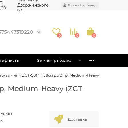
т:
Дзержинского
Личный кабинет
7.00
94.
375447319220
0
0
0
тификаты
Зимняя рыбалка
horty зимний ZGT-58MH 58см до 21гр, Medium-Heavy
гр, Medium-Heavy (ZGT-
-58MH
Доставка
ix