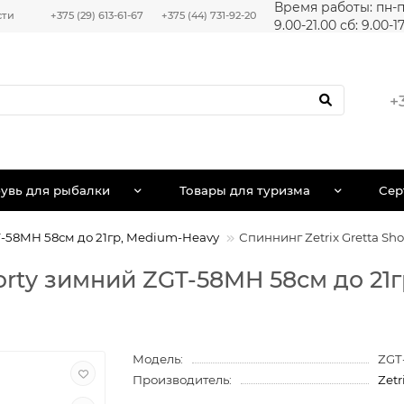
Время работы: пн-п
сти
+375 (29) 613-61-67
+375 (44) 731-92-20
9.00-21.00 сб: 9.00-1
+
увь для рыбалки
Товары для туризма
Сер
GT-58MH 58см до 21гр, Medium-Heavy
Спиннинг Zetrix Gretta S
horty зимний ZGT-58MH 58см до 21
Модель:
ZGT
Производитель:
Zetr