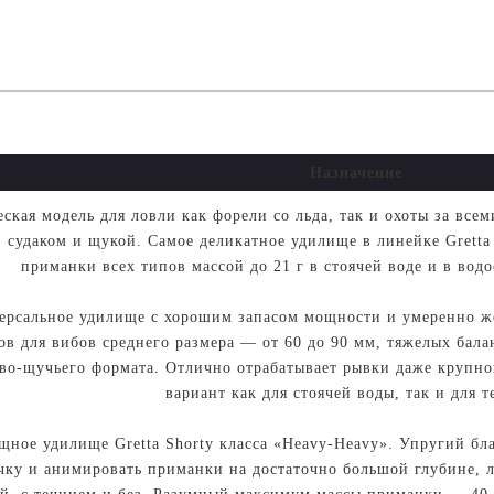
Назначение
еская модель для ловли как форели со льда, так и охоты за 
 судаком и щукой. Самое деликатное удилище в линейке Gretta 
приманки всех типов массой до 21 г в стоячей воде и в вод
ерсальное удилище с хорошим запасом мощности и умеренно ж
ов для вибов среднего размера — от 60 до 90 мм, тяжелых бала
ово-щучьего формата. Отлично отрабатывает рывки даже круп
вариант как для стоячей воды, так и для т
щное удилище Gretta Shorty класса «Heavy-Heavy». Упругий бл
чку и анимировать приманки на достаточно большой глубине, л