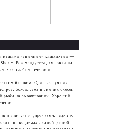
всеми нашими «зимними» хищниками —
Shorty. Рекомендуется для ловли на
оемах со слабым течением.
естким бланком. Один из лучших
нсиров, бокоплавов и зимних блесен
ной рыбы на вываживании. Хороший
ечения.
анк позволяет осуществлять надежную
овить на водоемах с самой разной