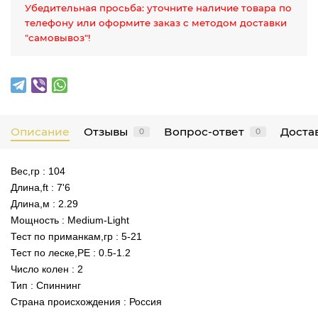
Убедительная просьба: уточните наличие товара по
телефону или оформите заказ с методом доставки
"самовывоз"!
Описание
Отзывы
Вопрос-ответ
Достав
0
0
Вес,гр : 104
Длина,ft : 7'6
Длина,м : 2.29
Мощность : Medium-Light
Тест по приманкам,гр : 5-21
Тест по леске,PE : 0.5-1.2
Число колен : 2
Тип : Спиннинг
Страна происхождения : Россия