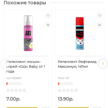
Похожие товары
Репеллент лосьон-
Репеллент Рефтамид
спрей «Ozz» Baby от 1
Максимум, 147мл
года
ozz-020804
MAX-147
7.00р.
13.90р.