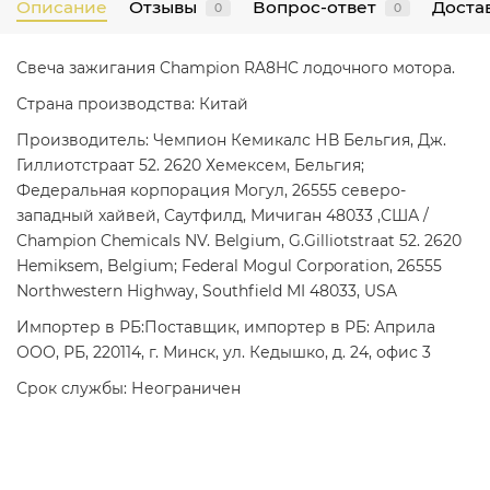
Описание
Отзывы
Вопрос-ответ
Достав
0
0
Свеча зажигания Champion RA8HC лодочного мотора.
Страна производства: Китай
Производитель: Чемпион Кемикалс НВ Бельгия, Дж.
Гиллиотстраат 52. 2620 Хемексем, Бельгия;
Федеральная корпорация Могул, 26555 северо-
западный хайвей, Саутфилд, Мичиган 48033 ,США /
Champion Chemicals NV. Belgium, G.Gilliotstraat 52. 2620
Hemiksem, Belgium; Federal Mogul Corporation, 26555
Northwestern Highway, Southfield MI 48033, USA
Импортер в РБ:Поставщик, импортер в РБ: Априла
ООО, РБ, 220114, г. Минск, ул. Кедышко, д. 24, офис 3
Срок службы: Неограничен