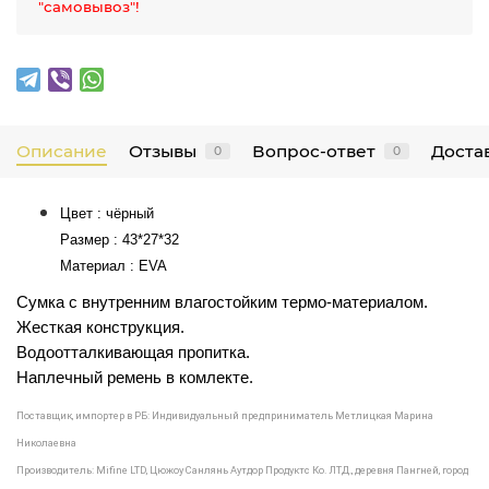
"самовывоз"!
Описание
Отзывы
Вопрос-ответ
Достав
0
0
Цвет : чёрный
Размер : 43*27*32
Материал : EVA
Сумка с внутренним влагостойким термо-материалом.
Жесткая конструкция.
Водоотталкивающая пропитка.
Наплечный ремень в комлекте.
Поставщик, импортер в РБ:
Индивидуальный предприниматель Метлицкая Марина
Николаевна
Производитель: Mifine LTD,
Цюжоу Санлянь Аутдор Продуктс Ко. ЛТД., деревня Пангней, город