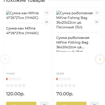
Похожие товары
Сумка-кан Mifine
41*26*27см (YH40C)
Сумка рыболовная
Mifine Fishing Bag
36х20х22см цв.
Песочный (15л)
YH40C
55009
120.00р.
70.00р.