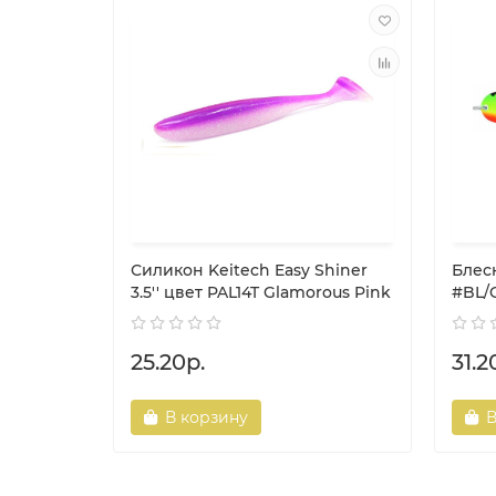
Силикон Keitech Easy Shiner
Блес
3.5'' цвет PAL14T Glamorous Pink
#BL/
25.20р.
31.2
В корзину
В