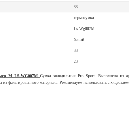
33
термосумка
Ls-Wg007М
белый
33
23
размер М LS-WG007М
Сумка холодильник Pro Sport. Выполнена из а
а из фальгированного материала. Рекомендуем использовать с хладоэлем