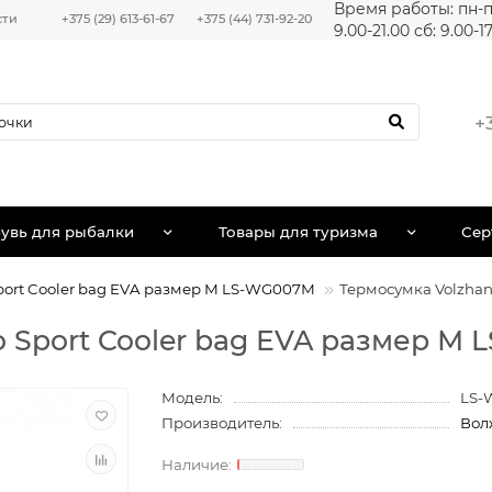
Время работы: пн-п
сти
+375 (29) 613-61-67
+375 (44) 731-92-20
9.00-21.00 сб: 9.00-1
+
увь для рыбалки
Товары для туризма
Сер
port Cooler bag EVA размер М LS-WG007М
Термосумка Volzhan
o Sport Cooler bag EVA размер М
Модель:
LS-
Производитель:
Вол