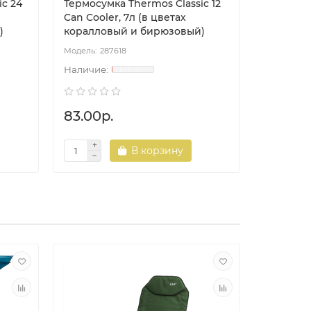
ic 24
Термосумка Thermos Classic 12
Сумка хо
Can Cooler, 7л (в цветах
N-1657
)
коралловый и бирюзовый)
287618
TO
83.00р.
131.00р
В корзину