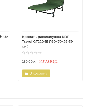
h UA-
Кровать-раскладушка KDF
Табурет
Travel GT220-15 (190x70x29-39
большой,
см.)
237.00р.
38.10р.
280.00р.
В корзину
В ко