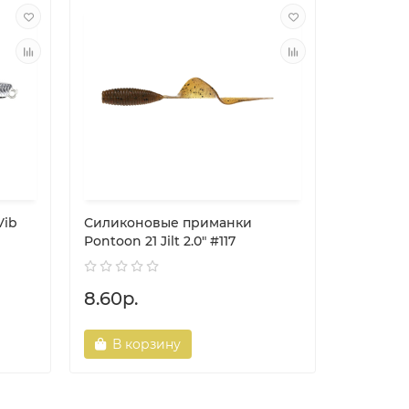
Vib
Силиконовые приманки
Катушка
Pontoon 21 Jilt 2.0" #117
4000 FD 
8.60р.
350.00
В корзину
В ко