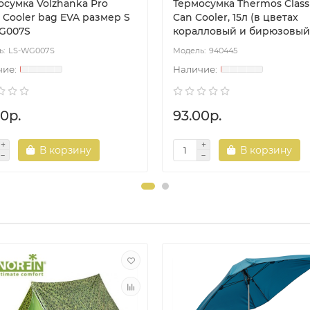
осумка Volzhanka Pro
Термосумка Thermos Class
 Cooler bag EVA размер S
Can Cooler, 15л (в цветах
G007S
коралловый и бирюзовый
LS-WG007S
940445
0р.
93.00р.
В корзину
В корзину