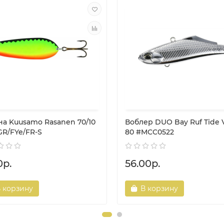
на Kuusamo Rasanen 70/10
Воблер DUO Bay Ruf Tide 
GR/FYe/FR-S
80 #MCC0522
0р.
56.00р.
 корзину
В корзину