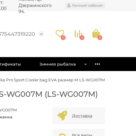
т:
Дзержинского
Личный кабинет
7.00
94.
375447319220
0
0
0
тификаты
Зимняя рыбалка
ka Pro Sport Cooler bag EVA размер М LS-WG007М
 LS-WG007М (LS-WG007M)
WG007M
Доставка
жанка
Все виды