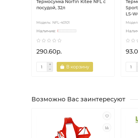
Термосумка Norfin Kitee NFL с
Терм
посудой, 32л
Sport
LS-W
NFL-40101
290.60р.
93.0
В корзину
Возможно Вас заинтересуют