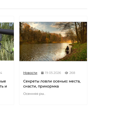
84
Новости
19.05.2026
268
Новости
ные
Секреты ловли осенью: места,
Разнови
ть и
снасти, прикормка
флюорок
мононит
Осенняя ры..
Разновид