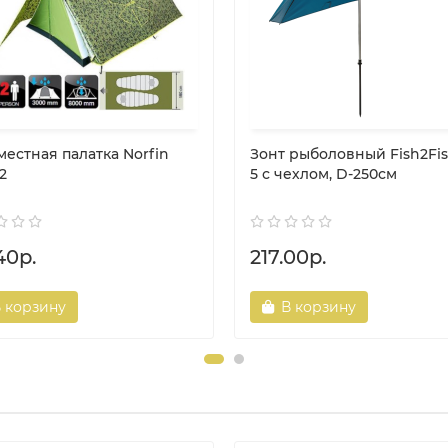
местная палатка Norfin
Зонт рыболовный Fish2Fis
2
5 с чехлом, D-250см
40р.
217.00р.
 корзину
В корзину