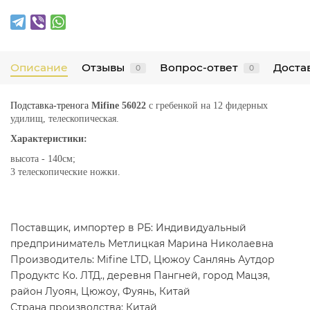
Описание
Отзывы
Вопрос-ответ
Достав
0
0
Подставка-тренога
Mifine 56022
с гребенкой на 12 фидерных
удилищ, телескопическая.
Характеристики:
высота - 140см;
3 телескопические ножки.
Поставщик, импортер в РБ: Индивидуальный
предприниматель Метлицкая Марина Николаевна
Производитель: Mifine LTD, Цюжоу Санлянь Аутдор
Продуктс Ко. ЛТД., деревня Пангней, город Мацзя,
район Луоян, Цюжоу, Фуянь, Китай
Страна производства: Китай