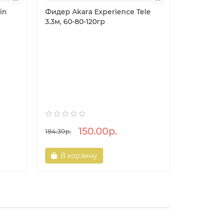
in
Фидер Akara Experience Tele
3.3м, 60-80-120гр
Воблер R
Rap 04 ц
150.00р.
44.40р
184.30р.
В корзину
В ко