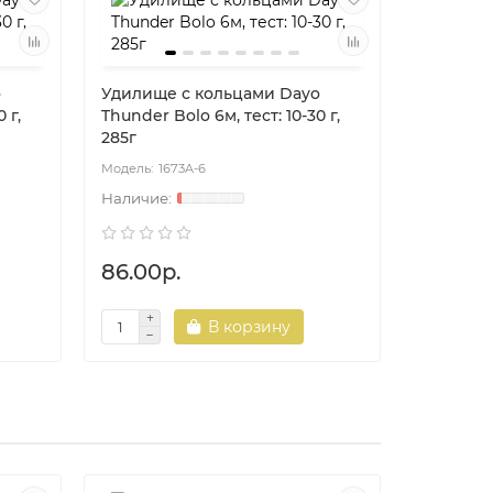
o
Удилище с кольцами Dayo
Удилище
 г,
Thunder Bolo 6м, тест: 10-30 г,
Thunder B
285г
150г
1673A-6
16
86.00р.
61.00р.
В корзину