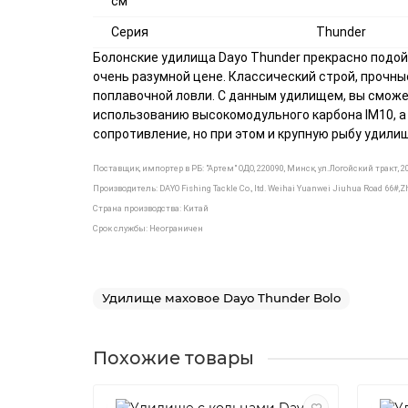
см
Серия
Thunder
Болонские удилища Dayo Thunder прекрасно подой
очень разумной цене. Классический строй, прочн
поплавочной ловли. С данным удилищем, вы сможет
использованию высокомодульного карбона IM10, а 
сопротивление, но при этом и крупную рыбу удили
Поставщик, импортер в РБ: "Артем" ОДО, 220090, Минск, ул.Логойский тракт, 20
Производитель:
DAYO Fishing Tackle Co., ltd. Weihai Yuanwei Jiuhua Road 66#,
Страна производства: Китай
Срок службы: Неограничен
Удилище маховое Dayo Thunder Bolo
Похожие товары