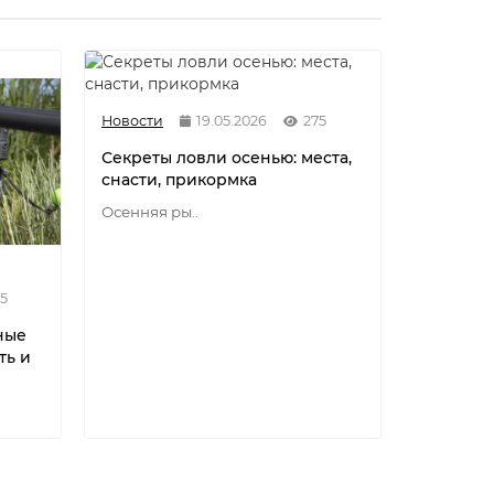
Новости
19.05.2026
275
Секреты ловли осенью: места,
снасти, прикормка
Осенняя ры..
5
Новости
ные
Разнови
ть и
флюорок
мононит
Разновид