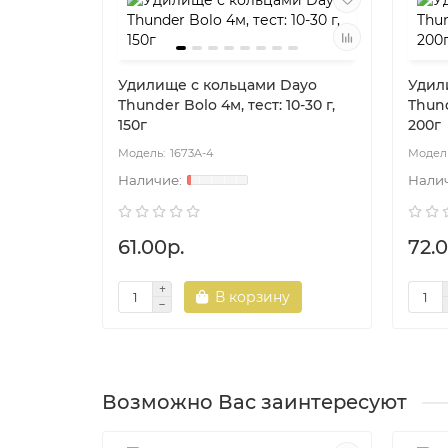
Удилище с кольцами Dayo
Удил
Thunder Bolo 4м, тест: 10-30 г,
Thund
150г
200г
1673A-4
61.00р.
72.0
В корзину
Возможно Вас заинтересуют