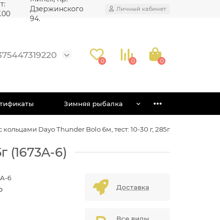
т:
Дзержинского
Личный кабинет
7.00
94.
375447319220
0
0
0
тификаты
Зимняя рыбалка
кольцами Dayo Thunder Bolo 6м, тест: 10-30 г, 285г
г (1673A-6)
3A-6
Доставка
o
Все виды