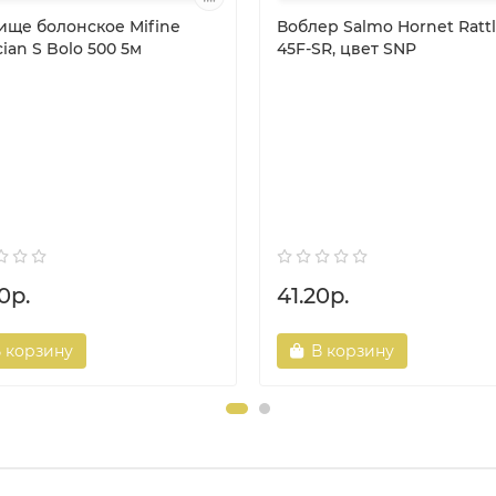
ище болонское Mifine
Воблер Salmo Hornet Rattl
ian S Bolo 500 5м
45F-SR, цвет SNP
0р.
41.20р.
 корзину
В корзину