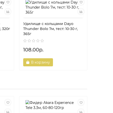
o
Удилище с кольцами Dayo
Удилище
, 320г
Thunder Bolo 7м, тест: 10-30 г,
Anuket Bo
365г
300г
108.00р.
95.00р
В корзину
В ко