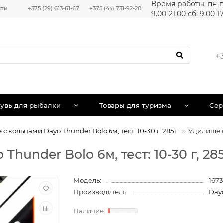
Время работы: пн-п
сти
+375 (29) 613-61-67
+375 (44) 731-92-20
9.00-21.00 сб: 9.00-1
+
увь для рыбалки
Товары для туризма
Сер
с кольцами Dayo Thunder Bolo 6м, тест: 10-30 г, 285г
Удилище с 
under Bolo 6м, тест: 10-30 г, 285
Модель:
167
Производитель:
Day