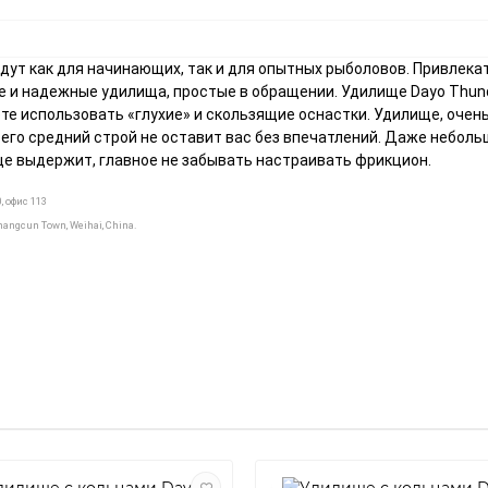
дут как для начинающих, так и для опытных рыболовов. Привлека
ые и надежные удилища, простые в обращении. Удилище Dayo Thun
е использовать «глухие» и скользящие оснастки. Удилище, очень
его средний строй не оставит вас без впечатлений. Даже неболь
ще выдержит, главное не забывать настраивать фрикцион.
, офис 113
Zhangcun Town, Weihai, China.