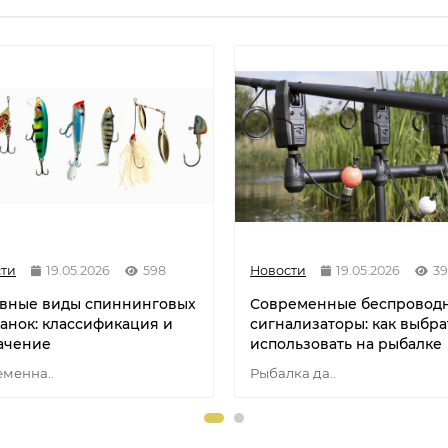
ти
19.05.2026
598
Новости
19.05.2026
39
вные виды спиннинговых
Современные беспровод
анок: классификация и
сигнализаторы: как выбра
ачение
использовать на рыбалке
менна..
Рыбалка да..