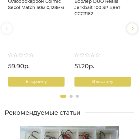
Флюорокарбон Colmic
Воблер DUO Realis
Secol Match 50м 0,128мм
Jerkbait 100 SP цвет
CCC3162
59.90р.
51.20р.
В корзину
В корзину
Рекомендуемые статьи