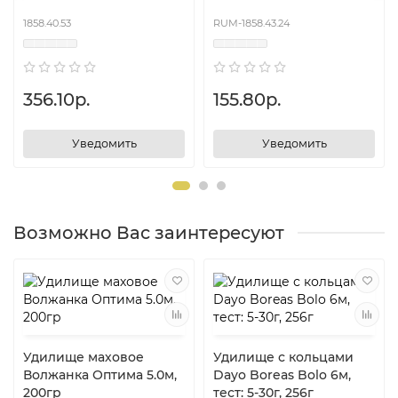
1858.40.53
RUM-1858.43.24
356.10р.
155.80р.
Уведомить
Уведомить
Возможно Вас заинтересуют
Удилище маховое
Удилище с кольцами
Волжанка Оптима 5.0м,
Dayo Boreas Bolo 6м,
200гр
тест: 5-30г, 256г