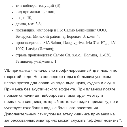
тип воблера: тонущий (S);
вид приманки: ратлин;
вес, г: 10;
длина, мм: 5.8;
поставщик, импортер в РБ: Салмо Белфишинг ООО,
Беларусь, Минский район, д. Боровая, 3, комн.4;
производитель: SIA Salmo, Daugavgrivas iela 31a, Rīga, LV-
1007, Latvija (Латвия);
страна производства: Салмо Сп. з.о.о., Польша, 11-036,
Гетшвалд, ул.Джевна, 1.
VIB приманка - изначально профилированный для ловли по
открытой воде. Но в последние годы с большим успехом
используется для ловли из подо льда щука, судака и окуня.
Приманка без акустического эффекта. При плавном потяге
приманка начинает вибрировать, имитируя жертву и
привлекая хищника, который не только видит приманку, но и
чувствует колебания воды с большого расстояния.
Дополнительным стимулом на атаку хищника приманки на
запрессованных акваториях может служить "эффект новизны".