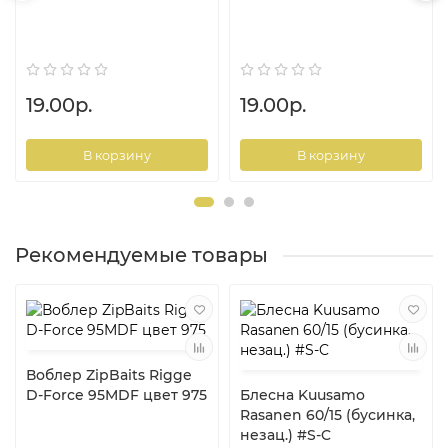
19.00р.
19.00р.
В корзину
В корзину
Рекомендуемые товары
Воблер ZipBaits Rigge
D-Force 95MDF цвет 975
Блесна Kuusamo
Rasanen 60/15 (бусинка,
незац.) #S-C