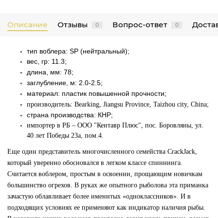
Описание
Отзывы
Вопрос-ответ
Достав
0
0
тип воблера: SP (нейтральный);
вес, гр: 11.3;
длина, мм: 78;
заглубление, м: 2.0-2.5;
материал: пластик повышенной прочности;
производитель:
Bearking, Jiangsu Province, Taizhou city, China
;
страна производства: КНР;
импортер в РБ
– ООО "Кентавр Плюс", пос. Боровляны, ул.
40 лет Победы 23а, пом.4
.
Еще один представитель многочисленного семейства CrackJack,
который уверенно обосновался в легком классе спиннинга.
Считается воблером, простым в освоении, прощающим новичкам
большинство огрехов. В руках же опытного рыболова эта приманка
зачастую облавливает более именитых «одноклассников». И в
подходящих условиях ее применяют как индикатор наличия рыбы.