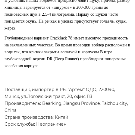
В условиях наших водоемов прекрасно ловит щуку, причем, размер
хищницы варьируется от «шнурков» в 200-300 грамм до
полновесных щук в 2,5-4 килограмма. Наряду со щукой часто
попадается окунь. На речках в уловах присутствует голавль, судак,
жерех.
Глубоководный вариант CrackJack 78 имеет высокую проходимость
на захламленных участках. Во время проводки воблер расположен в
воде так, что крючки закрыты лопаткой и корпусом.В игре
глубоководной версии DR (Deep Runner) преобладают поперечные
колебания корпуса.
Поставщик, импортер в РБ: "Артем" ОДО, 220090,
Минск, ул.Логойский тракт, 20, офис 113
Производитель: Bearking, Jiangsu Province, Taizhou city,
China
Страна производства: Китай
Срок службы: Неограничен