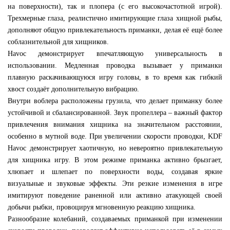
на поверхности), так и плопера (с его высокочастотной игрой).
Трехмерные глаза, реалистично имитирующие глаза хищной рыбы,
дополняют общую привлекательность приманки, делая её ещё более
соблазнительной для хищников.
Havoc демонстрирует впечатляющую универсальность в
использовании. Медленная проводка вызывает у приманки
плавную раскачивающуюся игру головы, в то время как гибкий
хвост создаёт дополнительную вибрацию.
Внутри воблера расположены грузила, что делает приманку более
устойчивой и сбалансированной. Звук пропеллера – важный фактор
привлечения внимания хищника на значительном расстоянии,
особенно в мутной воде. При увеличении скорости проводки, KDF
Havoc демонстрирует хаотичную, но невероятно привлекательную
для хищника игру. В этом режиме приманка активно брызгает,
хлюпает и шлепает по поверхности воды, создавая яркие
визуальные и звуковые эффекты. Эти резкие изменения в игре
имитируют поведение раненной или активно атакующей своей
добычи рыбки, провоцируя мгновенную реакцию хищника.
Разнообразие колебаний, создаваемых приманкой при изменении