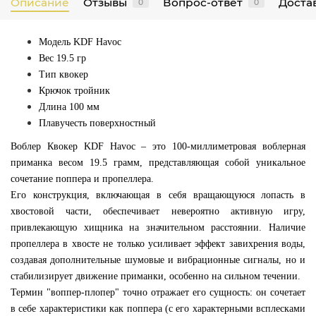
Описание
Отзывы
Вопрос-ответ
Достав
0
0
Модель
KDF Havoc
Вес
19.5 гр
Тип квокер
Крючок тройник
Длина 100
мм
Плавучесть
поверхностный
Воблер Квокер KDF Havoc – это 100-миллиметровая воблерная
приманка весом 19.5 грамм, представляющая собой уникальное
сочетание поппера и пропеллера.
Его конструкция, включающая в себя вращающуюся лопасть в
хвостовой части, обеспечивает невероятно активную игру,
привлекающую хищника на значительном расстоянии. Наличие
пропеллера в хвосте не только усиливает эффект завихрения воды,
создавая дополнительные шумовые и вибрационные сигналы, но и
стабилизирует движение приманки, особенно на сильном течении.
Термин "воппер-плопер" точно отражает его сущность: он сочетает
в себе характеристики как поппера (с его характерными всплесками