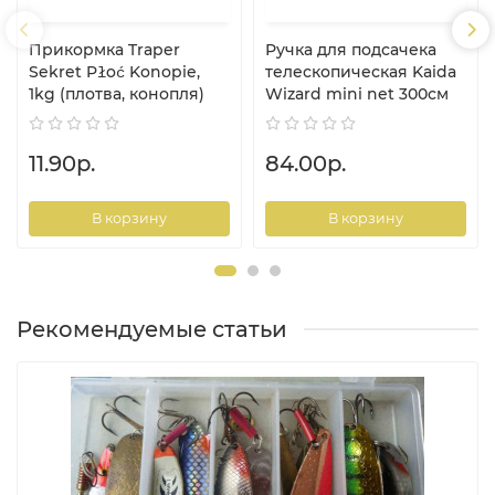
Прикормка Traper
Ручка для подсачека
Sekret Płoć Konopie,
телескопическая Kaida
1kg (плотва, конопля)
Wizard mini net 300см
11.90р.
84.00р.
В корзину
В корзину
Рекомендуемые статьи