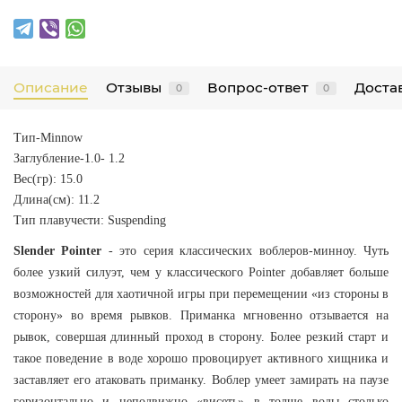
Описание
Отзывы
Вопрос-ответ
Достав
0
0
Тип-Minnow
Заглубление-1.0- 1.2
Вес(гр): 15.0
Длина(см): 11.2
Тип плавучести: Suspending
Slender Pointer
- это серия классических воблеров-минноу. Чуть
более узкий силуэт, чем у классического Pointer добавляет больше
возможностей для хаотичной игры при перемещении «из стороны в
сторону» во время рывков. Приманка мгновенно отзывается на
рывок, совершая длинный проход в сторону. Более резкий старт и
такое поведение в воде хорошо провоцирует активного хищника и
заставляет его атаковать приманку. Воблер умеет замирать на паузе
горизонтально и неподвижно «висеть» в толще воды столько