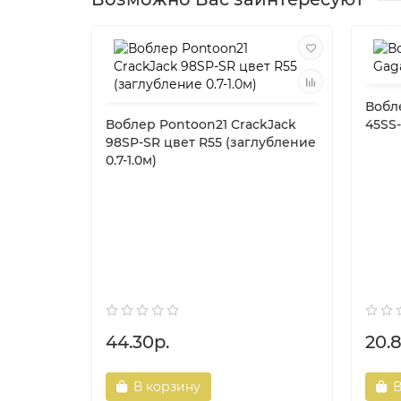
Вобл
Воблер Pontoon21 CrackJack
45SS-
98SP-SR цвет R55 (заглубление
0.7-1.0м)
44.30р.
20.
В корзину
В