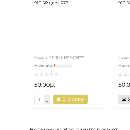
91F-SR цвет R77
91F-S
P21-BASH-91F-SR-R77
50.00р.
50.
В корзину
Возможно Вас заинтересуют