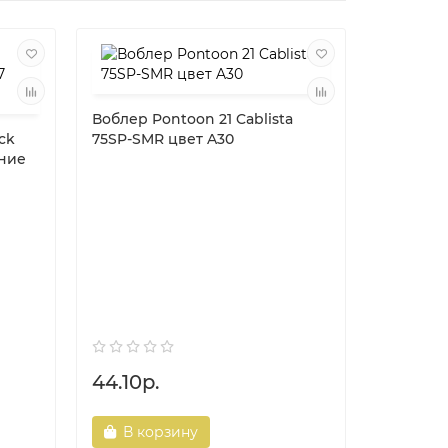
Воблер Pontoon 21 Cablista
ck
75SP-SMR цвет A30
ение
Воблер 
90F-SR ц
44.10р.
30.80р
В корзину
В ко