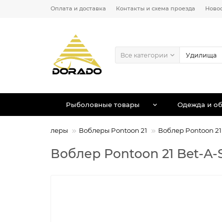
Оплата и доставка
Контакты и схема проезда
Ново
Все категории
Рыболовные товары
Одежда и об
иманки
Воблеры
Воблеры Pontoon 21
Воблер Pontoon 21 
Воблер Pontoon 21 Bet-A-S