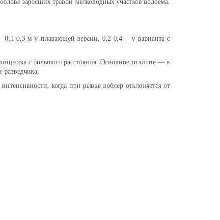
облове заросших травой мелководных участков водоема.
0,1-0,3 м у плавающей версии, 0,2-0,4 —у варианта с
ля хищника с большого расстояния. Основное отличие — в
и-разведчика.
интенсивности, когда при рывке воблер отклоняется от