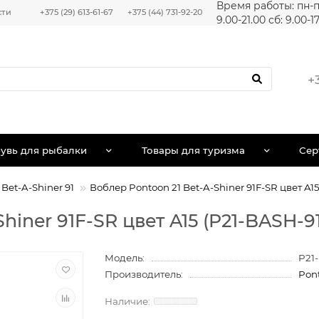
Время работы: пн-п
сти
+375 (29) 613-61-67
+375 (44) 731-92-20
9.00-21.00 сб: 9.00-1
+
увь для рыбалки
Товары для туризма
Сер
Bet-A-Shiner 91
Воблер Pontoon 21 Bet-A-Shiner 91F-SR цвет A1
hiner 91F-SR цвет A15 (P21-BASH-9
Модель:
P21
Производитель:
Pon