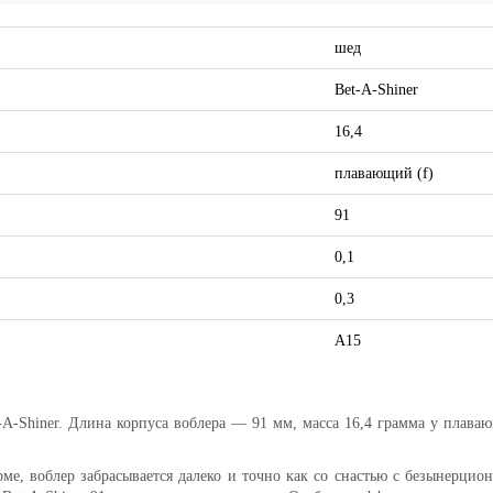
шед
Bet-A-Shiner
16,4
плавающий (f)
91
0,1
0,3
A15
t-A-Shiner. Длина корпуса воблера — 91 мм, масса 16,4 грамма у плава
ме, воблер забрасывается далеко и точно как со снастью с безынерцион