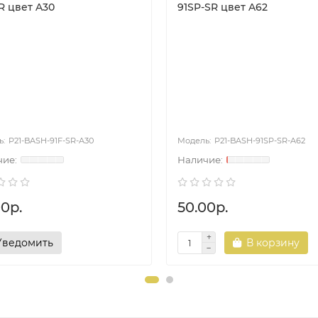
R цвет A30
91SP-SR цвет A62
P21-BASH-91F-SR-A30
P21-BASH-91SP-SR-A62
00р.
50.00р.
Уведомить
В корзину