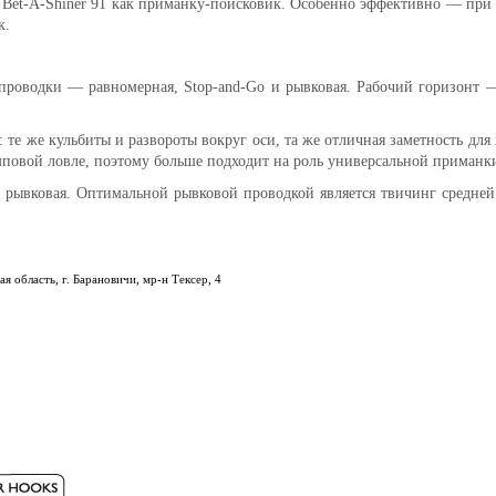
 Bet-A-Shiner 91 как приманку-поисковик. Особенно эффективно — при 
к.
роводки — равномерная, Stop-and-Go и рывковая. Рабочий горизонт — 
: те же кульбиты и развороты вокруг оси, та же отличная заметность д
емповой ловле, поэтому больше подходит на роль универсальной приманк
, рывковая. Оптимальной рывковой проводкой является твичинг средней 
я область, г. Барановичи, мр-н Тексер, 4