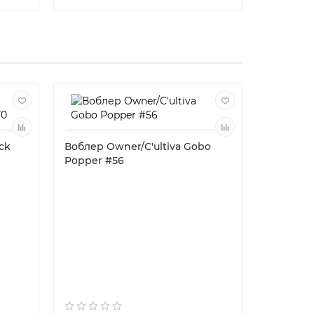
ck
Воблер Owner/C'ultiva Gobo
Popper #56
Воблер S
SBS