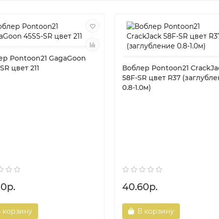
ер Pontoon21 GagaGoon
SR цвет 211
Воблер Pontoon21 CrackJa
58F-SR цвет R37 (заглубл
0.8-1.0м)
80р.
40.60р.
 корзину
В корзину