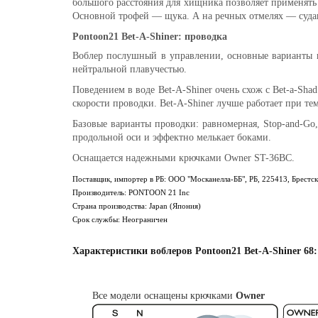
большого расстояния для хищника позволяет применять
Основной трофей — щука. А на речных отмелях — суда
Pontoon21 Bet-A-Shiner: проводка
Воблер послушный в управлении, основные варианты п
нейтральной плавучестью.
Поведением в воде Bet-A-Shiner очень схож с
Bet-a-Shad
скорости проводки. Bet-A-Shiner лучше работает при т
Базовые варианты проводки: равномерная, Stop-and-Go
продольной оси и эффектно мелькает боками.
Оснащается надежными крючками Owner ST-36BC.
Поставщик, импортер в РБ: ООО "Москанелла-ББ", РБ, 225413, Брестска
Производитель: PONTOON 21 Inc
Страна производства: Japan (Япония)
Срок службы: Неограничен
Характеристики воблеров Pontoon21 Bet-A-Shiner 68:
Все модели оснащены крючками
Owner