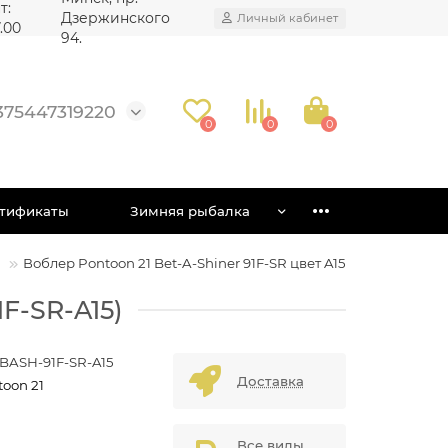
т:
Дзержинского
Личный кабинет
7.00
94.
375447319220
0
0
0
тификаты
Зимняя рыбалка
5
Воблер Pontoon 21 Bet-A-Shiner 91F-SR цвет A15
1F-SR-A15)
-BASH-91F-SR-A15
Доставка
toon 21
Все виды