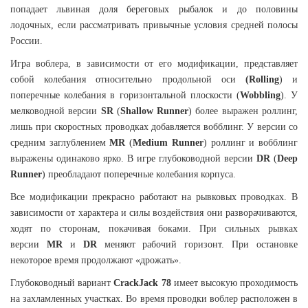
попадает львиная доля береговых рыбалок и до половины
лодочных, если рассматривать привычные условия средней полосы
России.
Игра воблера, в зависимости от его модификации, представляет
собой колебания относительно продольной оси
(Rolling
) и
поперечные колебания в горизонтальной плоскости (
Wobbling
). У
мелководной версии
SR
(
Shallow Runner
) более выражен роллинг,
лишь при скоростных проводках добавляется вобблинг. У версии со
средним заглублением
MR
(
Medium Runner
) роллинг и вобблинг
выражены одинаково ярко. В игре глубоководной версии
DR
(
Deep
Runner
) преобладают поперечные колебания корпуса.
Все модификации прекрасно работают на рывковых проводках. В
зависимости от характера и силы воздействия они разворачиваются,
ходят по сторонам, покачивая боками. При сильных рывках
версии
MR
и
DR
меняют рабочий горизонт. При остановке
некоторое время продолжают «дрожать».
Глубоководный вариант
CrackJack 78
имеет высокую проходимость
на захламленных участках. Во время проводки воблер расположен в