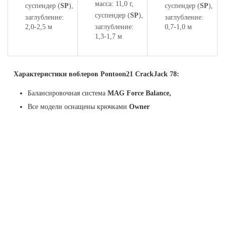
масса: 11,0 г,
суспендер (
SP
),
суспендер (
SP
),
суспендер (
SP
),
заглубление:
заглубление:
2,0-2,5 м
заглубление:
0,7-1,0 м
1,3-1,7 м
Характеристики воблеров Pontoon21 CrackJack 78:
Балансировочная система
MAG Force Balance,
Все модели оснащены крючками
Owner