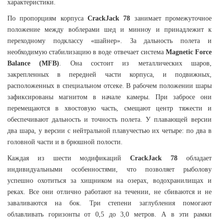
характеристики.
По пропорциям корпуса
CrackJack 78
занимает промежуточное
положение между воблерами шед и минноу и принадлежит к
переходному подклассу «шайнер». За дальность полета и
необходимую стабилизацию в воде отвечает система
Magnetic Force
Balance (MFB)
. Она состоит из металлических шаров,
закрепленных в передней части корпуса, и подвижных,
расположенных в специальном отсеке. В рабочем положении шары
зафиксированы магнитом в начале камеры. При забросе они
перемещаются в хвостовую часть, смещают центр тяжести и
обеспечивают дальность и точность полета. У плавающей версии
два шара, у версии с нейтральной плавучестью их четыре: по два в
головной части и в брюшной полости.
Каждая из шести модификаций
CrackJack 78
обладает
индивидуальными особенностями, что позволяет рыболову
успешно охотиться за хищником на озерах, водохранилищах и
реках. Все они отлично работают на течении, не сбиваются и не
заваливаются на бок. Три степени заглубления помогают
облавливать горизонты от 0,5 до 3,0 метров. А в эти рамки