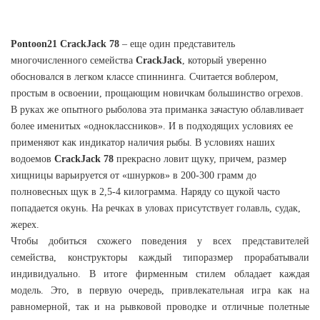
Pontoon21
CrackJack 78
– еще один представитель
многочисленного семейства
CrackJack
, который уверенно
обосновался в легком классе спиннинга. Считается воблером,
простым в освоении, прощающим новичкам большинство огрехов.
В руках же опытного рыболова эта приманка зачастую облавливает
более именитых «одноклассников». И в подходящих условиях ее
применяют как индикатор наличия рыбы. В условиях наших
водоемов
CrackJack 78
прекрасно ловит щуку, причем, размер
хищницы варьируется от «шнурков» в 200-300 грамм до
полновесных щук в 2,5-4 килограмма. Наряду со щукой часто
попадается окунь. На речках в уловах присутствует голавль, судак,
жерех.
Чтобы добиться схожего поведения у всех представителей
семейства, конструкторы каждый типоразмер прорабатывали
индивидуально. В итоге фирменным стилем обладает каждая
модель. Это, в первую очередь, привлекательная игра как на
равномерной, так и на рывковой проводке и отличные полетные