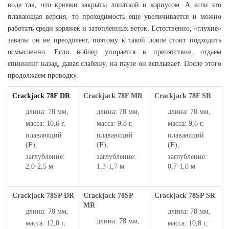
воде так, что крючки закрыты лопаткой и корпусом. А если это
плавающая версия, то проходимость еще увеличивается и можно
работать среди коряжек и затопленных веток. Естественно, «глухие»
завалы он не преодолеет, поэтому к такой ловле стоит подходить
осмысленно. Если воблер упирается в препятствие, отдаем
спиннинг назад, давая слабину, на паузе он всплывает. После этого
продолжаем проводку.
Crackjack 78F DR
Crackjack 78F MR
Crackjack 78F SR
длина: 78 мм,
длина: 78 мм,
длина: 78 мм,
масса: 10,6 г,
масса: 9,8 г,
масса: 9,6 г,
плавающий
плавающий
плавающий
(
F
),
(
F
),
(
F
),
заглубление:
заглубление:
заглубление:
2,0-2,5 м
1,3-1,7 м
0,7-1,0 м
Crackjack 78SP DR
Crackjack 78SP
Crackjack 78SP SR
MR
длина: 78 мм,
длина: 78 мм,
длина: 78 мм,
масса: 12,0 г,
масса: 10,8 г,