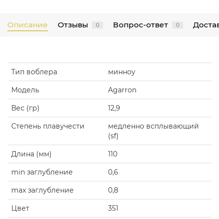
Описание
Отзывы
Вопрос-ответ
Достав
0
0
Тип воблера
минноу
Модель
Agarron
Вес (гр)
12,9
Степень плавучести
медленно всплывающий
(sf)
Длина (мм)
110
min заглубление
0,6
max заглубление
0,8
Цвет
351