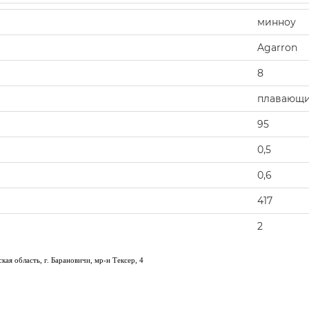
минноу
Agarron
8
плавающий
95
0,5
0,6
417
2
ая область, г. Барановичи, мр-н Тексер, 4