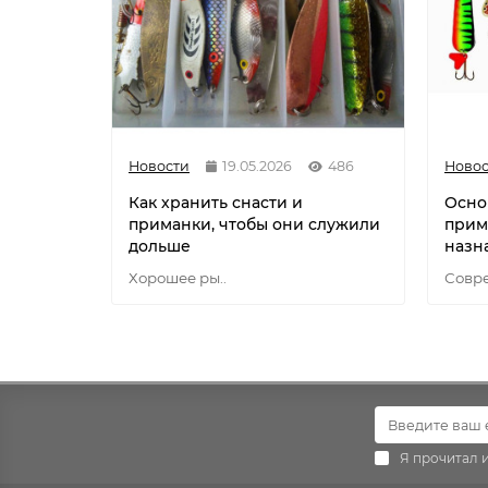
Новости
19.05.2026
486
Новос
Как хранить снасти и
Осно
приманки, чтобы они служили
прим
дольше
назн
Хорошее ры..
Совре
Я прочитал 