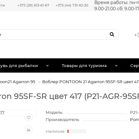
Время работы: пн-п
сти
+375 (29) 613-61-67
+375 (44) 731-92-20
9.00-21.00 сб: 9.00-1
+
увь для рыбалки
Товары для туризма
Сер
oon21 Agarron 95
Воблер PONTOON 21 Agarron 95SF-SR цвет 41
n 95SF-SR цвет 417 (P21-AGR-95SF
Модель:
P21
Производитель:
Pon