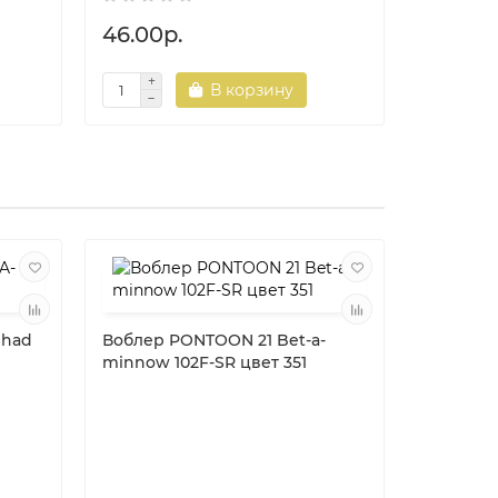
46.00р.
46.00р
В корзину
Shad
Воблер PONTOON 21 Bet-a-
minnow 102F-SR цвет 351