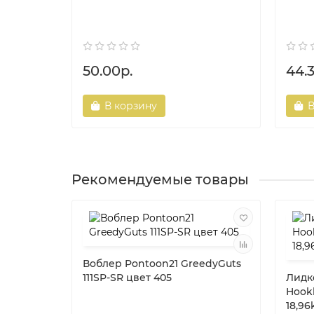
50.00р.
44.
В корзину
В
Рекомендуемые товары
Воблер Pontoon21 GreedyGuts
111SP-SR цвет 405
Лидк
Hookl
18,96