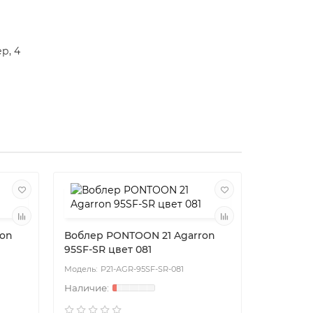
р, 4
ron
Воблер PONTOON 21 Agarron
Воблер 
95SF-SR цвет 081
95SF-SR 
P21-AGR-95SF-SR-081
P2