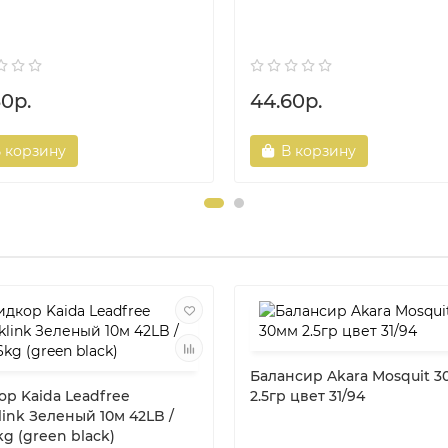
30р.
44.60р.
 корзину
В корзину
Балансир Akara Mosquit 
ор Kaida Leadfree
2.5гр цвет 31/94
ink Зеленый 10м 42LB /
kg (green black)