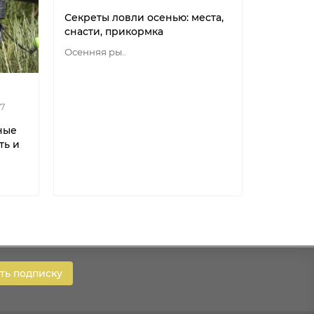
Секреты ловли осенью: места,
снасти, прикормка
Осенняя ры..
7
Новости
ные
Разнови
ть и
флюорок
мононит
Разновид
ь подписку