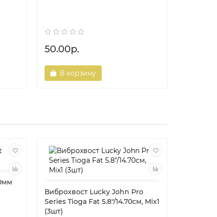
Воблер P
65 Silent
50.00р.
31.40р.
В корзину
В ко
30мм
Виброхвост Lucky John Pro
Series Tioga Fat 5.8"/14.70см, Mix1
(3шт)