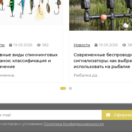
ти
19.05.2026
582
Новости
19.05.2026
38
вные виды спиннинговых
Современные беспровод
анок: классификация и
сигнализаторы: как выбра
ачение
использовать на рыбалке
менна..
Рыбалка да..
Оформит
и согласен с условиями
Политика Конфиденциальности