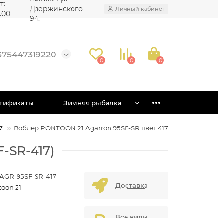
т:
Дзержинского
Личный кабинет
7.00
94.
375447319220
0
0
0
тификаты
Зимняя рыбалка
7
Воблер PONTOON 21 Agarron 95SF-SR цвет 417
-SR-417)
-AGR-95SF-SR-417
Доставка
toon 21
Все виды