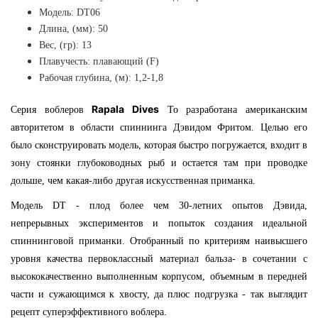
Модель: DT06
Длина, (мм): 50
Вес, (гр): 13
Плавучесть: плавающий (F)
Рабочая глубина, (м): 1,2-1,8
Rapala Dives
Серия воблеров
To разработана американским
авторитетом в области спиннинга Дэвидом Фритом. Целью его
было сконструировать модель, которая быстро погружается, входит в
зону стоянки глубоководных рыб и остается там при проводке
дольше, чем какая-либо другая искусственная приманка.
Модель DT - плод более чем 30-летних опытов Дэвида,
непрерывных экспериментов и попыток создания идеальной
спиннинговой приманки. Отобранный по критериям наивысшего
уровня качества первоклассный материал бальза- в сочетании с
высококачественно выполненным корпусом, объемным в передней
части и сужающимся к хвосту, да плюс подгрузка - так выглядит
рецепт суперэффективного воблера.