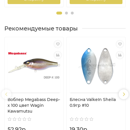
Рекомендуемые товары
Воблер Megabass Deep-
Блесна ValkeIn Sheila
x 100 цвет Wagin
0.9гр #10
Kawamutsu
52.92р.
19.30р.